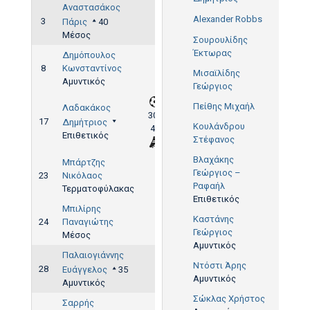
Αναστασάκος
Alexander Robbs
3
Πάρις
40
Μέσος
Σουρουλίδης
Έκτωρας
Δημόπουλος
8
Κωνσταντίνος
Μισαϊλίδης
Αμυντικός
Γεώργιος
Πείθης Μιχαήλ
Λαδακάκος
30',
17
Δημήτριος
Κουλάνδρου
41'
Επιθετικός
Στέφανος
Βλαχάκης
Μπάρτζης
Γεώργιος –
23
Νικόλαος
Ραφαήλ
Τερματοφύλακας
Επιθετικός
Μπιλίρης
Καστάνης
24
Παναγιώτης
Γεώργιος
Μέσος
Αμυντικός
Παλαιογιάννης
Ντόστι Άρης
28
Ευάγγελος
35
Αμυντικός
Αμυντικός
Σώκλας Χρήστος
Σαρρής