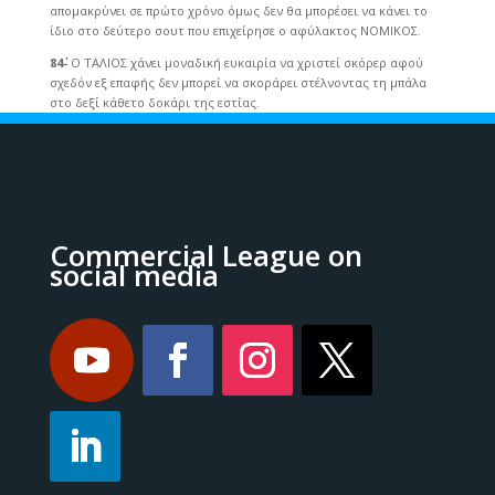
απομακρύνει σε πρώτο χρόνο όμως δεν θα μπορέσει να κάνει το
ίδιο στο δεύτερο σουτ που επιχείρησε ο αφύλακτος ΝΟΜΙΚΟΣ.
84΄-
Ο ΤΑΛΙΟΣ χάνει μοναδική ευκαιρία να χριστεί σκόρερ αφού
σχεδόν εξ επαφής δεν μπορεί να σκοράρει στέλνοντας τη μπάλα
στο δεξί κάθετο δοκάρι της εστίας.
Commercial League on
social media