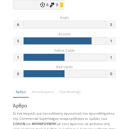
6
5
1
Goals
6
3
Assists
5
1
Yellow Cards
1
1
Red Cards
0
0
Άρθρο
Αποτελέσματα
Past Meetings
Άρθρο
Σε ένα παιχνίδι για την ενδέκατη αγωνιστική του πρωταθλήματος
της Commercial Superleague αναμετρήθηκαν οι ομάδες των
ΣΟΛΩΝ
και
ΜΠΕΝΡΟΥΜΠΗ
με τους πρώτους να φτάνουν στη
νίκη με τελικό σκορ 6-3. Έτσι, η ομάδα των δικηγόρων έπιασε στην