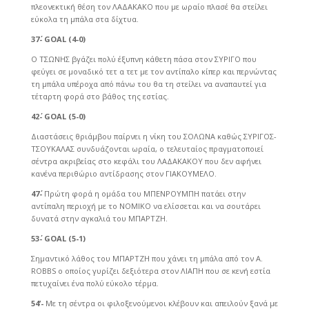
πλεονεκτική θέση τον ΛΑΔΑΚΑΚΟ που με ωραίο πλασέ θα στείλει
εύκολα τη μπάλα στα δίχτυα.
37΄-
GOAL (4-0)
Ο ΤΣΩΝΗΣ βγάζει πολύ έξυπνη κάθετη πάσα στον ΣΥΡΙΓΟ που
φεύγει σε μοναδικό τετ α τετ με τον αντίπαλο κίπερ και περνώντας
τη μπάλα υπέροχα από πάνω του θα τη στείλει να αναπαυτεί για
τέταρτη φορά στο βάθος της εστίας.
42΄-
GOAL (5-0)
Διαστάσεις θριάμβου παίρνει η νίκη του ΣΟΛΩΝΑ καθώς ΣΥΡΙΓΟΣ-
ΤΣΟΥΚΑΛΑΣ συνδυάζονται ωραία, ο τελευταίος πραγματοποιεί
σέντρα ακριβείας στο κεφάλι του ΛΑΔΑΚΑΚΟΥ που δεν αφήνει
κανένα περιθώριο αντίδρασης στον ΓΙΑΚΟΥΜΕΛΟ.
47΄-
Πρώτη φορά η ομάδα του ΜΠΕΝΡΟΥΜΠΗ πατάει στην
αντίπαλη περιοχή με το ΝΟΜΙΚΟ να ελίσσεται και να σουτάρει
δυνατά στην αγκαλιά του ΜΠΑΡΤΖΗ.
53΄-
GOAL (5-1)
Σημαντικό λάθος του ΜΠΑΡΤΖΗ που χάνει τη μπάλα από τον A.
ROBBS ο οποίος γυρίζει δεξιότερα στον ΛΙΑΠΗ που σε κενή εστία
πετυχαίνει ένα πολύ εύκολο τέρμα.
54’-
Με τη σέντρα οι φιλοξενούμενοι κλέβουν και απειλούν ξανά με