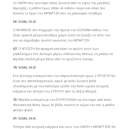
το ΛΙΑΠΗ που σουτάρει πολύ δυνατά από το ύψος της μεγάλης
περιοχής, η μπάλα όμως σπάει σε κάποιο σώμα και κάνει πιο
εύκολο το έργο του ΜΠΑΡΤΖΗ που τη μπλοκάρει σταθερά.
58΄-
GOAL (5-2)
Ο ΝΟΜΙΚΟΣ δεν συγχωρεί την άμυνα του ΣΟΛΩΝΑ καθώς του
δίνει αρκετά μέτρα ελεύθερο χώρο ώστε να ζυγίζει το πόδι του
και να σημαδέψει σωστά νικώντας τον ΜΠΑΡΤΖΗ.
67΄-
Ο ΝΤΟΣΤΗ θα πραγματοποιήσει το πρώτο σουτ των
γηπεδούχων στο δεύτερο μέρος στέλνοντας πάντως τη μπάλα να
περάσει πολλά μέτρα πάνω από το οριζόντιο δοκάρι.
70΄-
GOAL (6-2)
Στη δεύτερη ευκαιρία που του παρουσιάστηκε όμως ο ΝΤΟΣΤΗ θα
είναι πιο αποτελεσματικός αφού με πολύ δυνατό βολέ
ολοκληρώνει με τον καλύτερο τρόπο την πολύ ωραία ατομική
ενέργεια και σέντρα του ΣΥΡΙΓΟΥ από τη δεξιά πλευρά.
73΄-
Μεγάλη ευκαιρία με τον ΣΟΥΡΟΥΛΙΔΗ να σουτάρει από πολύ
πλεονεκτική θέση, όμως δε βάζει σωστά το σώμα του και η μπάλα
φεύγει ψηλά.
81΄-
GOAL (6-3)
΄Υστερα από ατομική ενέργεια και σουτ του ΛΙΑΠΗ ο ΜΠΑΡΤΖΗΣ θα