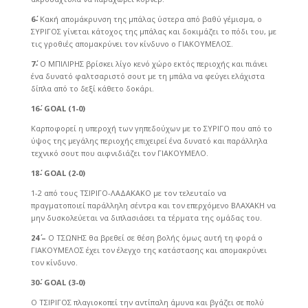
6΄-
Κακή απομάκρυνση της μπάλας ύστερα από βαθύ γέμισμα, ο
ΣΥΡΙΓΟΣ γίνεται κάτοχος της μπάλας και δοκιμάζει το πόδι του, με
τις γροθιές απομακρύνει τον κίνδυνο ο ΓΙΑΚΟΥΜΕΛΟΣ.
7΄-
Ο ΜΠΙΛΙΡΗΣ βρίσκει λίγο κενό χώρο εκτός περιοχής και πιάνει
ένα δυνατό φαλτσαριστό σουτ με τη μπάλα να φεύγει ελάχιστα
δίπλα από το δεξί κάθετο δοκάρι.
16΄-
GOAL (1-0)
Καρποφορεί η υπεροχή των γηπεδούχων με το ΣΥΡΙΓΟ που από το
ύψος της μεγάλης περιοχής επιχειρεί ένα δυνατό και παράλληλα
τεχνικό σουτ που αιφνιδιάζει τον ΓΙΑΚΟΥΜΕΛΟ.
18΄-
GOAL (2-0)
1-2 από τους ΤΣΙΡΙΓΟ-ΛΑΔΑΚΑΚΟ με τον τελευταίο να
πραγματοποιεί παράλληλη σέντρα και τον επερχόμενο ΒΛΑΧΑΚΗ να
μην δυσκολεύεται να διπλασιάσει τα τέρματα της ομάδας του.
24΄ –
Ο ΤΣΩΝΗΣ θα βρεθεί σε θέση βολής όμως αυτή τη φορά ο
ΓΙΑΚΟΥΜΕΛΟΣ έχει τον έλεγχο της κατάστασης και απομακρύνει
τον κίνδυνο.
30΄-
GOAL (3-0)
Ο ΤΣΙΡΙΓΟΣ πλαγιοκοπεί την αντίπαλη άμυνα και βγάζει σε πολύ