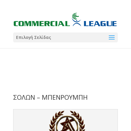
21:00
22:00
7 Ιούλ
1 Ιούλ
Summer League
Summer League
Dialectica
3
Coral
13
Coral
5
Σωματείο ΣΟΛ
0
Επιλογή Σελίδας
ΣΟΛΩΝ – ΜΠΕΝΡΟΥΜΠΗ