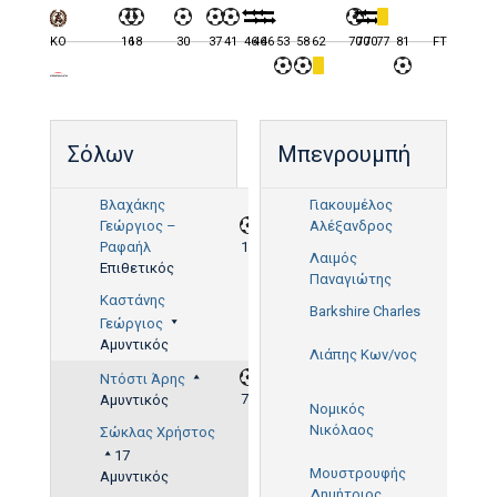
KO
16
18
30
37
41
46
46
46
53
58
62
70
70
70
77
81
FT
Σόλων
Μπενρουμπή
Βλαχάκης
Γιακουμέλος
Γεώργιος –
Αλέξανδρος
Ραφαήλ
18'
Λαιμός
Επιθετικός
Παναγιώτης
Καστάνης
Barkshire Charles
Γεώργιος
Αμυντικός
Λιάπης Κων/νος
53'
Ντόστι Άρης
70'
Αμυντικός
Νομικός
58',
Νικόλαος
Σώκλας Χρήστος
81'
17
Μουστρουφής
Αμυντικός
Δημήτριος
62'