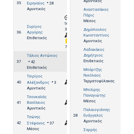
Αμυντικός
35
Ειρηναίος
28
Αμυντικός
Αναστασάκος
Πάρις
Μέσος
16',
Συρίγος
37'
Δημόπουλος
36
Αργύρης
Κωνσταντίνος
Επιθετικός
Αμυντικός
77'
Λαδακάκος
Δημήτριος
Τάλιος Αντώνιος
Επιθετικός
37
42
Επιθετικός
Μπάρτζης
Νικόλαος
Τσιρίγος
Τερματοφύλακας
40
Αλέξανδρος
3
Αμυντικός
Μπιλίρης
Παναγιώτης
Τσουκαλάς
Μέσος
41
Βασίλειος
Αμυντικός
Παλαιογιάννης
28
Ευάγγελος
Τσώνης
Αμυντικός
42
Στέφανος
37
Μέσος
Σαρρής