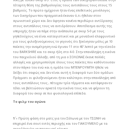
τέταρτη θέση της βαθμολογίας τους αντιπάλους τους στους 15
βαθμούς. To πρώτο ημίχρονο ήταν ένας επιθετικός μονόλογος
των δικηγόρων που πραγματικά έκαναν ό,τι ήθελαν στον
αγωνιστικό χώρο και δεν άφησαν κανένα περιθώριο αντίδρασης
στους αντιπάλους τους να αντιδράσουν. Αποτέλεσμα αυτής της
υπεροχής ήταν να πάμε στην ανάπαυλα με σκορ 5-0 με τους
γηπεδούχους να είναι καταιγιστικοί και με μοναδικό ελαφρυντικό
για τους φιλοξενούμενους το γεγονός ότι ξεκίνησαν μόλις με 10
παίκτες την αναμέτρηση ενώ έγιναν 11 στο 40’ λεπτό με την είσοδο
του BARKSHIRE και το σκορ ήδη στο 4-0. Στην επανάληψη η εικόνα
του παιχνιδιού άλλαξε, από τη μια ο ΣΟΛΩΝΑΣ έκανε πολλές
αλλαγές και χρησιμοποίησε όλους τους παίκτες που καθόντουσαν
στον πάγκο του ενώ και η ομάδα του ΜΠΕΝΡΟΥΜΠΗ ήθελε να
δείξει ότι σαφώς και δεν είναι αυτή η διαφορά των δύο ομάδων.
Πράγματι οι φιλοξενούμενοι ήταν καλύτεροι στην επανάληψη από
τους αντιπάλους τους , πέτυχαν τρία τέρματα και κατάφεραν εν
τέλει να βελτιώσουν αρκετά την εικόνα τους και να φέρουν τη
διαφορά του σκορ σε πιο φυσιολογικά επίπεδα.
Το φιλμ του αγώνα
1΄ –
Πρώτη φάση στο ματς για τον Σόλωνα με τον ΤΣΩΝΗ να
επιχειρεί ένα σουτ εντός περιοχής και τον ΓΙΑΚΟΥΜΕΛΟ με τα
ακροδάχτυλα να παραχωρεί κόρνερ.