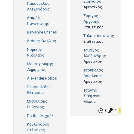
Ειρηναίος
Γιακουμέλος
Αμυντικός
Αλέξανδρος
Συρίγος
Λαιμός
Αργύρης
Παναγιώτης
Επιθετικός
Barkshire Charles
Τάλιος Αντώνιος
Λιάπης Κων/νος
Επιθετικός
Νομικός
Τσιρίγος
Νικόλαος
Αλέξανδρος
Αμυντικός
Μουστρουφής
Δημήτριος
Τσουκαλάς
Βασίλειος
Alexander Robbs
Αμυντικός
Σουρουλίδης
Τσώνης
Έκτωρας
Στέφανος
Μισαϊλίδης
Μέσος
Γεώργιος
3
1
1
Πείθης Μιχαήλ
Κουλάνδρου
Στέφανος