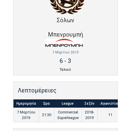
Σόλων
Μπενρουμπή
7 Μαρτίου 2019
6
-
3
Τελικό
Λεπτομέρειες
Ημερομηνία
Ώρα
League
Σεζόν
Αγωνιστική
Τε
7 Μαρτίου
Commercial
2018-
21:30
11
9
2019
Superleague
2019