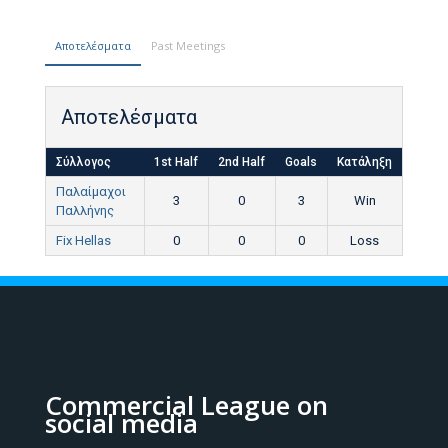
Αποτελέσματα
Past Meetings
Αποτελέσματα
Σύλλογος
1st Half
2nd Half
Goals
Κατάληξη
Παλαίμαχοι
3
0
3
Win
Παλλήνης
Fix Hellas
0
0
0
Loss
Commercial League on
social media