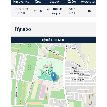
Ημερομηνία
Ώρα
League
Σεζόν
Αγωνιστική
Τελ
30 Μαΐου
Commercial
2017-
21:00
18
9
2018
League
2018
Γήπεδο
Γήπεδο Παιανίας