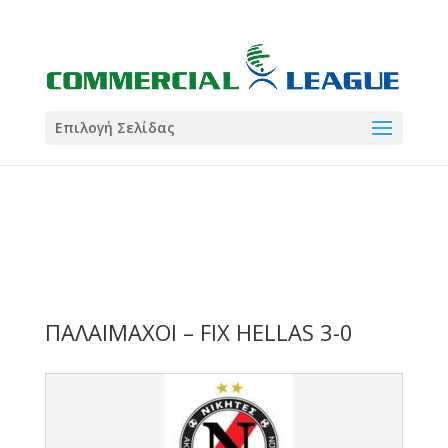
21:00
22:00
7 Ιούλ
1 Ιούλ
Summer League
Summer League
Dialectica
3
Coral
13
Coral
5
Σωματείο ΣΟΛ
0
Επιλογή Σελίδας
ΠΑΛΑΙΜΑΧΟΙ – FIX HELLAS 3-0