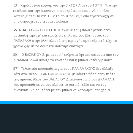
63΄ – Κερδισμένοι κόρνερ για την ΒΙΚΤΩΡΙΑ με τον ΤΟΤΤΗ Φ. στην
εκτέλεση και την άμυνα να απομακρύνει προσωρινά η μπάλα
κατέληξε στον ΚΟΥΡΤΗ με το σουτ του έξω από την περιοχή να
μην ανησυχεί τον τερματοφύλακα
75 ΄
GOAL
(1-5)
– Ο ΤΟΤΤΗΣ Φ. έκλεψε την μπάλα έφτασε στην
αντίπαλη περιοχή και έψαξε τις επιλογές του βλέποντας τον
ΠΑΠΑΔΑΚΗ στην άλλη πλευρά της περιοχής αμαρκάριστό, είχε το
χρόνο ζύγισε το σουτ και σούταρε εύστοχα
80΄ – Ο ΒΑΣΙΛΕΙΟΥ Ζ. με ατομική ενέργεια έφτασε απέναντι από τον
ΔΡΑΜΑΛΗ αλλά άνοιξε το κοντρόλ και η μπάλα κατέληξε άουτ
87’ – Τελευταία προσπάθεια για τους ΠΑΛΙΑΜΑΧΟΥΣ δεν άλλαξε
κάτι στο σκορ. Ο ΑΝΤΩΝΟΠΟΥΛΟΣ με κάθετη πάσα στην πλάτη
της άμυνας έθεσε τον ΒΑΣΙΛΕΙΟΥ Ζ. απέναντι από τον ΔΡΑΜΑΛΗ
που προσπάθησε να του κλείσει το οπτικό πεδίο και να τον
αναγκάσει να σουτάρει με την μπάλα να καταλήγει στα χέρια