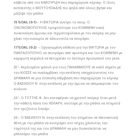
κόβεται από τον ΚΑΒΟΥΡΙΔΗ που παραχώρησε κόρνερ. Ο ίδιος
εκτελεστής ο ΜΟΥΤΟΥΣΙΑΔΗΣ πιο ψηλά από όλους βγήκε και
μάζεψε την μπάλα
15΄
GOAL
(0-1)
– Η ΒΙΚΤΩΡΙΑ ανοίγει το σκορ. Ο
ΟΙΚΟΝΟΜΟΠΟΥΛΟΣ τροφοδότησε τον ΚΟΜΝΕΝΗ κακή
συνεννόηση άμυνας και τερματοφύλακα με τον σκόρερ να μην
χάνει την ευκαιρία σε άδεια εστία να σκοράρει
17΄
GOAL
(0-2)
– Οργανωμένη επίθεση για την ΒΙΚΤΩΡΙΑ με τον
ΠΑΝΤΑΖΟΠΟΥΛΟ να σεντράρει από αριστερά και τον ΚΟΜΝΕΝΗ με
καρφωτή κεφαλιά να πετυχαίνει το δεύτερο προσωπικό του γκολ
20΄ – Κερδισμένο φάουλ για τους ΠΑΛΑΙΜΑΧΟΥΣ σε καλό σημείο με
τον ΚΙΟΣΣΕ να αναλαμβάνει την εκτέλεση υποχρεώνοντας τον
ΔΡΑΜΑΛΗ σε μια δύσκολη επέμβαση που παραχώρησε το κόρνερ.
Ο ΒΑΣΙΛΕΙΟΥ Ν. στην εκτέλεση με την άμυνα να απομακρύνει τον
κίνδυνο
24΄ – Ο ΤΟΤΤΗΣ Φ. δεν καταφέρνει να χριστεί σκόρερ όταν μετά
την κάθετη πάσα του ΧΕΙΛΑΡΗ, σούταρε με την μπάλα να σταματά
στο οριζόντιο δοκάρι
26΄ – Ο ΒΑΣΙΛΕΙΟΥ Ν. στην εκτέλεση του στημένου σε πλεονεκτική
θέση με την μπάλα να κοντράρει στο τείχος χάνοντας την
ταχύτητά της και τον ΔΡΑΜΑΛΗ να μην δυσκολεύεται να
μπλοκάρει την μπάλα