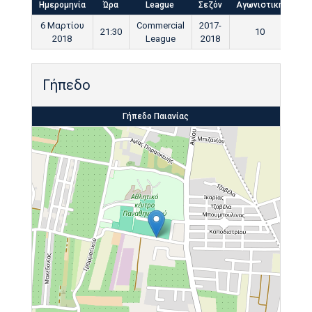
Ημερομηνία
Ώρα
League
Σεζόν
Αγωνιστική
Τελ
6 Μαρτίου
Commercial
2017-
21:30
10
9
2018
League
2018
Γήπεδο
Γήπεδο Παιανίας