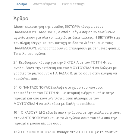
Άρθρο
Αποτελέσματα
Past Meetings
Άρθρο
Δίκαιη επικράτηση της ομάδας ΒΙΚΤΩΡΙΑ κόντρα στους
ΠΑΛΑΙΜΑΧΟΥΣ ΠΑΛΛΗΝΗΣ , ο οποίοι λόγω σοβαρών ελλείψεων
αγωνίστηκαν για όλα το παιχνίδι με δέκα παίκτες. Η ΒΙΚΤΩΡΙΑ είχε
τον πλήρη έλεγχο και την κατοχή σε όλο το διάστημα με τους
ΠΑΛΑΙΜΑΧΟΥΣ να προσπαθούν να απειλήσουν με στημένες φάσεις.
Το φιλμ του αγώνα:
2΄ – Κερδισμένο κόρνερ για την ΒΙΚΤΩΡΙΑ με τον ΤΟΤΤΗ Φ. να
αναλαμβάνει την εκτέλεση και τον ΜΟΥΤΟΥΣΙΑΔΗ να διώχνει με
γροθιές το ριμπάουντ ο ΠΑΠΑΔΑΚΗΣ με το σουτ στην κίνηση να
καταλήγει άουτ
6΄ – Ο ΠΑΝΤΑΖΟΠΟΥΛΟΣ έκλεψε στο χώρο του κέντρου,
τροφοδότησε τον ΤΟΤΤΗ Φ., με ατομική ενέργεια μπήκε στην
περιοχή και από κοντινή πλάγια θέση πλάσαρε με τον
ΜΟΥΤΟΥΣΙΑΔΗ να μπλοκάρει με διπλή προσπάθεια
10΄ – Ο ΚΑΒΟΥΡΙΔΗΣ έδιωξε από την άμυνα με την μπάλα να φτάνει
στον ΑΝΤΩΝΟΠΟΥΛΟ και με το διαγώνιο σουτ του έξω από την
περιοχή η μπάλα πέρασε άουτ
12΄ -Ο ΟΙΚΟΝΟΜΟΠΟΥΛΟΣ πάσαρε στον ΤΟΤΤΗ Φ. με το σουτ να