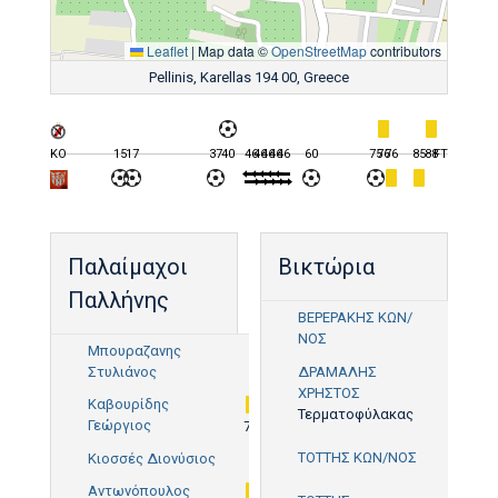
Leaflet
|
Map data ©
OpenStreetMap
contributors
Pellinis, Karellas 194 00, Greece
KO
15
17
37
40
46
46
46
46
46
60
75
76
76
85
88
FT
Παλαίμαχοι
Βικτώρια
Παλλήνης
ΒΕΡΕΡΑΚΗΣ ΚΩΝ/
ΝΟΣ
85'
Μπουραζανης
Στυλιάνος
ΔΡΑΜΑΛΗΣ
ΧΡΗΣΤΟΣ
Καβουρίδης
Τερματοφύλακας
Γεώργιος
76'
ΤΟΤΤΗΣ ΚΩΝ/ΝΟΣ
Κιοσσές Διονύσιος
37'
Αντωνόπουλος