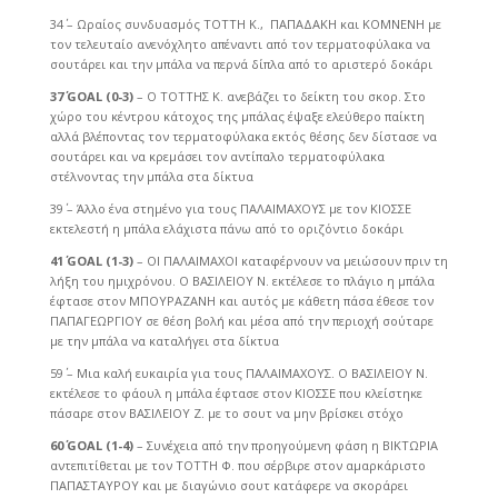
34΄ – Ωραίος συνδυασμός ΤΟΤΤΗ Κ., ΠΑΠΑΔΑΚΗ και ΚΟΜΝΕΝΗ με
τον τελευταίο ανενόχλητο απέναντι από τον τερματοφύλακα να
σουτάρει και την μπάλα να περνά δίπλα από το αριστερό δοκάρι
37΄
GOAL
(0-3)
– Ο ΤΟΤΤΗΣ Κ. ανεβάζει το δείκτη του σκορ. Στο
χώρο του κέντρου κάτοχος της μπάλας έψαξε ελεύθερο παίκτη
αλλά βλέποντας τον τερματοφύλακα εκτός θέσης δεν δίστασε να
σουτάρει και να κρεμάσει τον αντίπαλο τερματοφύλακα
στέλνοντας την μπάλα στα δίκτυα
39΄ – Άλλο ένα στημένο για τους ΠΑΛΑΙΜΑΧΟΥΣ με τον ΚΙΟΣΣΕ
εκτελεστή η μπάλα ελάχιστα πάνω από το οριζόντιο δοκάρι
41΄
GOAL
(1-3)
– ΟΙ ΠΑΛΑΙΜΑΧΟΙ καταφέρνουν να μειώσουν πριν τη
λήξη του ημιχρόνου. Ο ΒΑΣΙΛΕΙΟΥ Ν. εκτέλεσε το πλάγιο η μπάλα
έφτασε στον ΜΠΟΥΡΑΖΑΝΗ και αυτός με κάθετη πάσα έθεσε τον
ΠΑΠΑΓΕΩΡΓΙΟΥ σε θέση βολή και μέσα από την περιοχή σούταρε
με την μπάλα να καταλήγει στα δίκτυα
59΄ – Μια καλή ευκαιρία για τους ΠΑΛΑΙΜΑΧΟΥΣ. Ο ΒΑΣΙΛΕΙΟΥ Ν.
εκτέλεσε το φάουλ η μπάλα έφτασε στον ΚΙΟΣΣΕ που κλείστηκε
πάσαρε στον ΒΑΣΙΛΕΙΟΥ Ζ. με το σουτ να μην βρίσκει στόχο
60΄
GOAL
(1-4)
– Συνέχεια από την προηγούμενη φάση η ΒΙΚΤΩΡΙΑ
αντεπιτίθεται με τον ΤΟΤΤΗ Φ. που σέρβιρε στον αμαρκάριστο
ΠΑΠΑΣΤΑΥΡΟΥ και με διαγώνιο σουτ κατάφερε να σκοράρει