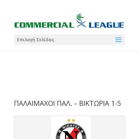
21:00
22:00
7 Ιούλ
1 Ιούλ
Summer League
Summer League
Dialectica
3
Coral
13
Coral
5
Σωματείο ΣΟΛ
0
Επιλογή Σελίδας
ΠΑΛΑΙΜΑΧΟΙ ΠΑΛ. – ΒΙΚΤΩΡΙΑ 1-5