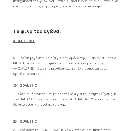
πετυχαίνοντας 5 γκολ. Αντίθετα η ομάδα των φιλοξενούμενων είχε
κάποιες ευκαιρίες χωρίς όμως να καταφέρει να σκοράρει.
Το φιλμ του αγώνα:
Α ΗΜΙΧΡΟΝΟ
6΄
– Πρώτη μεγάλη ευκαιρία για την ομάδα της STOIXIMAN, με τον
ΜΠΟΤΗ να εκτελεί το πρώτο κερδισμένο κόρνερ στο παιχνίδι ο
ΑΛΕΞΑΝΔΡΗΣ πιάνει την κεφαλιά και η μπάλα σταματάει στο
οριζόντιο δοκάρι.
15΄– GOAL (1-0)
Πρώτη αξιόλογη επιθετική προσπάθεια για τους γηπεδούχους με
τον ΠΑΠΑΔΑΚΗ να σεντράρει στον ΠΑΠΑΝΑΣΤΑΣΙΟΥ που κάνει ένα
δυνατό σουτ και ανοίγει το σκόρ.
25΄– GOAL (2-0)
Δυνατό σουτ του ΑΠΟΣΤΟΛΟΠΟΥΛΟΥ στέλνει την μπάλα στην