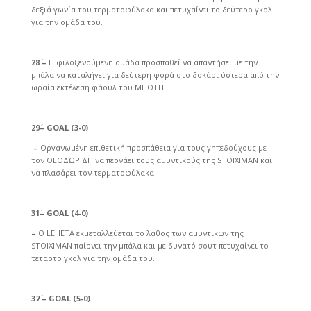
δεξιά γωνία του τερματοφύλακα και πετυχαίνει το δεύτερο γκολ
για την ομάδα του.
28΄ –
Η φιλοξενούμενη ομάδα προσπαθεί να απαντήσει με την
μπάλα να καταλήγει για δεύτερη φορά στο δοκάρι ύστερα από την
ωραία εκτέλεση φάουλ του ΜΠΟΤΗ.
29΄– GOAL (3-0)
–
Οργανωμένη επιθετική προσπάθεια για τους γηπεδούχους με
τον ΘΕΟΔΩΡΙΔΗ να περνάει τους αμυντικούς της STOIXIMAN και
να πλασάρει τον τερματοφύλακα.
31΄– GOAL (4-0)
–
Ο LEHETA εκμεταλλεύεται το λάθος των αμυντικών της
STOIXIMAN παίρνει την μπάλα και με δυνατό σουτ πετυχαίνει το
τέταρτο γκολ για την ομάδα του.
37΄ – GOAL (5-0)