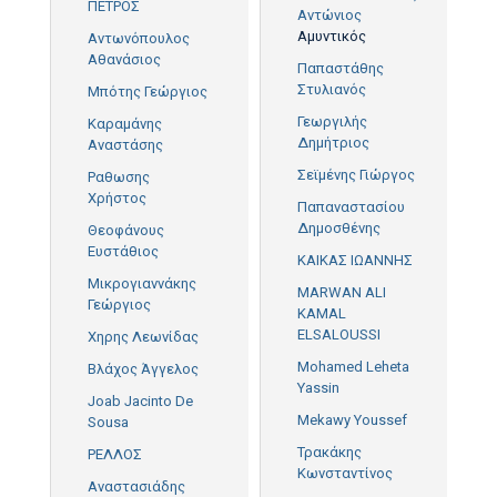
ΠΕΤΡΟΣ
Αντώνιος
Αμυντικός
Αντωνόπουλος
Αθανάσιος
Παπαστάθης
Στυλιανός
Μπότης Γεώργιος
Γεωργιλής
Καραμάνης
Δημήτριος
Αναστάσης
Σεϊμένης Γιώργος
Ραθωσης
Χρήστος
Παπαναστασίου
Δημοσθένης
Θεοφάνους
Ευστάθιος
ΚΑΙΚΑΣ ΙΩΑΝΝΗΣ
Μικρογιαννάκης
MARWAN ALI
Γεώργιος
KAMAL
ELSALOUSSI
Χηρης Λεωνίδας
Mohamed Leheta
Βλάχος Άγγελος
Yassin
Joab Jacinto De
Mekawy Youssef
Sousa
Τρακάκης
ΡΕΛΛΟΣ
Κωνσταντίνος
Αναστασιάδης