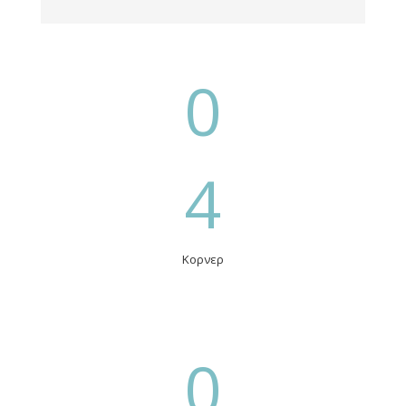
0
4
Κορνερ
0