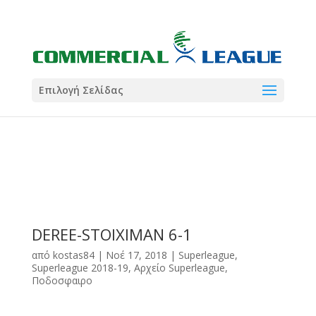
21:00
22:00
7 Ιούλ
1 Ιούλ
Summer League
Summer League
Dialectica
3
Coral
13
Coral
5
Σωματείο ΣΟΛ
0
Επιλογή Σελίδας
DEREE-STOIXIMAN 6-1
από
kostas84
|
Νοέ 17, 2018
|
Superleague
,
Superleague 2018-19
,
Αρχείο Superleague
,
Ποδοσφαιρο