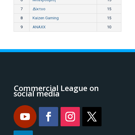
7
Δίκτυο
15
8
Kaizen Gaming
15
9
ANAXX
10
Commercial League on
social media