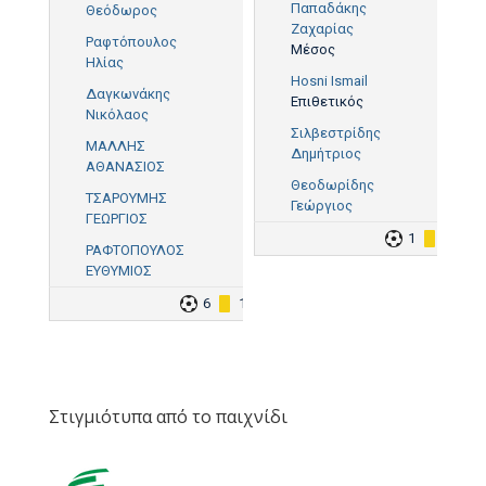
Παπαδάκης
Θεόδωρος
Ζαχαρίας
Ραφτόπουλος
Μέσος
Ηλίας
Hosni Ismail
Δαγκωνάκης
Επιθετικός
Νικόλαος
Σιλβεστρίδης
ΜΑΛΛΗΣ
Δημήτριος
ΑΘΑΝΑΣΙΟΣ
Θεοδωρίδης
ΤΣΑΡΟΥΜΗΣ
Γεώργιος
ΓΕΩΡΓΙΟΣ
1
1
ΡΑΦΤΟΠΟΥΛΟΣ
ΕΥΘΥΜΙΟΣ
6
1
Στιγμιότυπα από το παιχνίδι