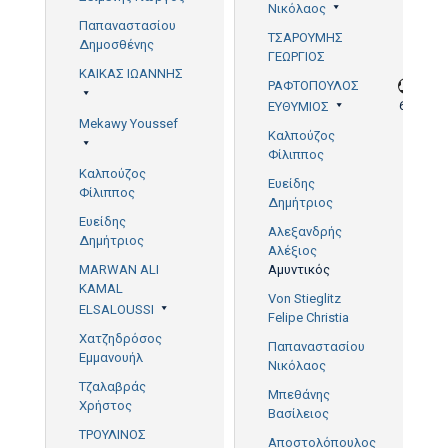
Νικόλαος
Παπαναστασίου
ΤΣΑΡΟΥΜΗΣ
Δημοσθένης
ΓΕΩΡΓΙΟΣ
ΚΑΙΚΑΣ ΙΩΑΝΝΗΣ
ΡΑΦΤΟΠΟΥΛΟΣ
65'
ΕΥΘΥΜΙΟΣ
Mekawy Youssef
Καλπούζος
Φίλιππος
Καλπούζος
Ευείδης
Φίλιππος
Δημήτριος
Ευείδης
Αλεξανδρής
Δημήτριος
Αλέξιος
MARWAN ALI
Αμυντικός
KAMAL
Von Stieglitz
ELSALOUSSI
Felipe Christia
Χατζηδρόσος
Παπαναστασίου
Εμμανουήλ
Νικόλαος
Τζαλαβράς
Μπεθάνης
Χρήστος
Βασίλειος
ΤΡΟΥΛΙΝΟΣ
Αποστολόπουλος