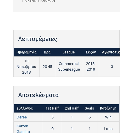
ΠΑΙΧΤΗΣ
,
STOIXIMAN
Λεπτομέρειες
Ημερομηνία
Ώρα
League
Σεζόν
Αγωνιστική
Τε
13
Commercial
2018-
Νοεμβρίου
20:45
3
9
Superleague
2019
2018
Αποτελέσματα
Σύλλογος
1st Half
2nd Half
Goals
Κατάληξη
Deree
5
1
6
Win
Kaizen
0
1
1
Loss
Gaming