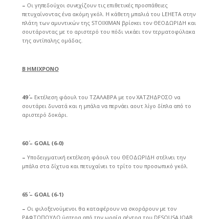
–
Οι γηπεδούχοι συνεχίζουν τις επιθετικές προσπάθειες
πετυχαίνοντας ένα ακόμη γκόλ. Η κάθετη μπαλιά του LEHETA στην
πλάτη των αμυντικών της STOIXIMAN βρίσκει τον ΘΕΟΔΩΡΙΔΗ και
σουτάροντας με το αριστερό του πόδι νικάει τον τερματοφύλακα
της αντίπαλης ομάδας.
Β ΗΜΙΧΡΟΝΟ
49΄ –
Εκτέλεση φάουλ του ΤΖΑΛΑΒΡΑ με τον ΧΑΤΖΗΔΡΟΣΟ να
σουτάρει δυνατά και η μπάλα να περνάει αουτ λίγο δίπλα από το
αριστερό δοκάρι.
60΄ – GOAL (6-0)
–
Υποδειγματική εκτέλεση φάουλ του ΘΕΟΔΩΡΙΔΗ στέλνει την
μπάλα στα δίχτυα και πετυχαίνει το τρίτο του προσωπικό γκόλ.
65΄ – GOAL (6-1)
–
Οι φιλοξενούμενοι θα καταφέρουν να σκοράρουν με τον
ΡΑΦΤΟΠΟΥΛΟ ύστερα από την ωραία σέντρα του DESOUSA JOAB