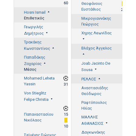
60'
Θεοφάνους
Ευστάθιος
23'
Hosni Ismail
Επιθετικός
Μικρογιαννάκης
Γεώργιος
Γεωργιλής
Χηρης Λεωνίδας
Δημήτριος
Τρακάκης
Βλάχος Άγγελος
Κωνσταντίνος
Παπαδάκης
Joab Jacinto De
Ζαχαρίας
Μέσος
Sousa
Mohamed Leheta
ΡΕΛΛΟΣ
Yassin
31'
Αναστασιάδης
Von Stieglitz
Θεόδωρος
Felipe Christia
Ραφτόπουλος
Ηλίας
Παπαναστασίου
15'
ΜΑΛΛΗΣ
Νικόλαος
ΑΘΑΝΑΣΙΟΣ
10'
Δαγκωνάκης
Σεϊμένης Γιώργος