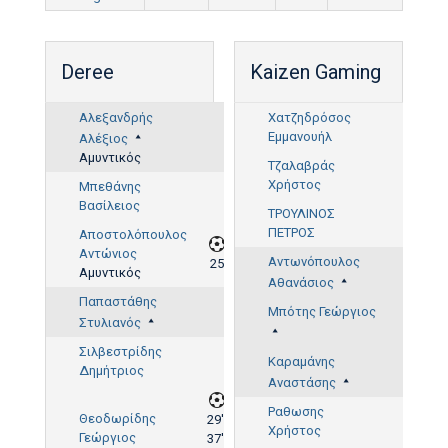
Deree
Kaizen Gaming
Αλεξανδρής
Χατζηδρόσος
Εμμανουήλ
Αλέξιος
Αμυντικός
Τζαλαβράς
Χρήστος
Μπεθάνης
Βασίλειος
ΤΡΟΥΛΙΝΟΣ
ΠΕΤΡΟΣ
Αποστολόπουλος
Αντώνιος
Αντωνόπουλος
25'
Αμυντικός
Αθανάσιος
Παπαστάθης
Μπότης Γεώργιος
Στυλιανός
Σιλβεστρίδης
Καραμάνης
Δημήτριος
Αναστάσης
Ραθωσης
Θεοδωρίδης
29',
Χρήστος
Γεώργιος
37',