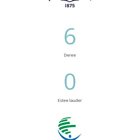
6
Deree
0
Estee lauder