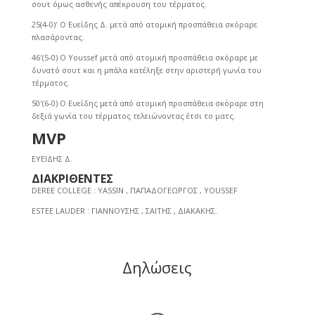
σουτ όμως ασθενής απέκρουση του τέρματος.
25(4-0)′ Ο Ευείδης Δ. μετά από ατομική προσπάθεια σκόραρε
πλασάροντας.
46′(5-0) Ο Youssef μετά από ατομική προσπάθεια σκόραρε με
δυνατό σουτ και η μπάλα κατέληξε στην αριστερή γωνία του
τέρματος.
50′(6-0) Ο Ευείδης μετά από ατομική προσπάθεια σκόραρε στη
δεξιά γωνία του τέρματος τελειώνοντας έτσι το ματς.
MVP
ΕΥΕΙΔΗΣ Δ.
ΔΙΑΚΡΙΘΕΝΤΕΣ
DEREE COLLEGE : YASSIN , ΠΑΠΑΔΟΓΕΩΡΓΟΣ , ΥΟUSSEF
ESTEE LAUDER : ΓΙΑΝΝΟΥΣΗΣ , ΣΑΙΤΗΣ , ΔΙΑΚΑΚΗΣ.
Δηλώσεις