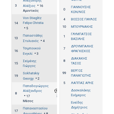
Αλεξανδρής
3
Αλέξιος
16
ΓΙΑΝΝΟΥΣΗΣ
0
Αμυντικός
ΚΩΝ/ΝΟΣ
Von Stieglitz
4
ΒΟΣΣΟΣ ΠΑΥΛΟΣ
Felipe Christia
14
10
ΜΠΟΥΡΝΑΚΗΣ
5
ΓΛΥΜΠΑΤΣΟΣ
Παπαστάθης
1
13
ΒΑΣΙΛΗΣ
Στυλιανός
4
ΔΡΟΥΜΠΑΛΗΣ
Τσιμπουκού
7
16
ΦΡΑΓΚΙΣΚΟΣ
Ενγκλί
3
ΔΙΑΚΑΚΗΣ
8
Σεϊμένης
15
ΤΑΣΟΣ
Γιώργος
ΒΕΡΓΟΣ
99
Sokhatskiy
ΠΑΝΑΓΙΩΤΗΣ
19
Georgy
2
5
ΛΑΠΠΑΣ ΑΡΗΣ
Παπαδογιώργος
Δασκαλάκης
Αλέξανδρος
8
Ευήμερος
2'
17
Μέσος
Ευείδης
Δημήτριος
Παπαναστασίου
17
Δημοσθένης
8