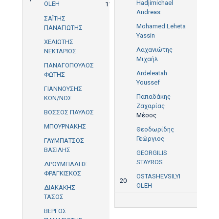
Hadjimichael
OLEH
11'
Andreas
ΣΑΪΤΗΣ
Mohamed Leheta
ΠΑΝΑΓΙΩΤΗΣ
Yassin
ΧΕΛΙΩΤΗΣ
Λαχανιώτης
ΝΕΚΤΑΡΙΟΣ
Μιχαήλ
ΠΑΝΑΓΟΠΟΥΛΟΣ
Ardeleatah
ΦΩΤΗΣ
Youssef
ΓΙΑΝΝΟΥΣΗΣ
Παπαδάκης
ΚΩΝ/ΝΟΣ
Ζαχαρίας
ΒΟΣΣΟΣ ΠΑΥΛΟΣ
Μέσος
ΜΠΟΥΡΝΑΚΗΣ
Θεοδωρίδης
Γεώργιος
ΓΛΥΜΠΑΤΣΟΣ
ΒΑΣΙΛΗΣ
GEORGILIS
STAYROS
ΔΡΟΥΜΠΑΛΗΣ
ΦΡΑΓΚΙΣΚΟΣ
OSTASHEVSILYI
20
OLEH
ΔΙΑΚΑΚΗΣ
ΤΑΣΟΣ
ΒΕΡΓΟΣ