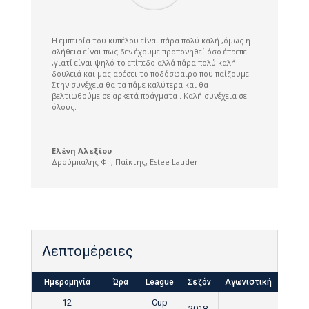
Η εμπειρία του κυπέλου είναι πάρα πολύ καλή ,όμως η
αλήθεια είναι πως δεν έχουμε προπονηθεί όσο έπρεπε
,γιατί είναι ψηλό το επίπεδο αλλά πάρα πολύ καλή
δουλειά και μας αρέσει το ποδόσφαιρο που παίζουμε.
Στην συνέχεια θα τα πάμε καλύτερα και θα
βελτιωθούμε σε αρκετά πράγματα . Καλή συνέχεια σε
όλους.
Ελένη Αλεξίου
Δρούμπαλης Φ. , Παίκτης
,
Estee Lauder
Λεπτομέρειες
Ημερομηνία
Ώρα
League
Σεζόν
Αγωνιστική
Τελικ
12
Cup
2018-