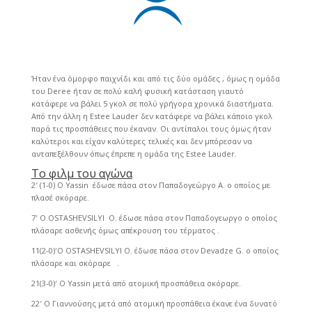
Ήταν ένα όμορφο παιχνίδι και από τις δύο ομάδες , όμως η ομάδα
του Deree ήταν σε πολύ καλή φυσική κατάσταση γιαυτό
κατάφερε να βάλει 5 γκολ σε πολύ γρήγορα χρονικά διαστήματα.
Από την άλλη η Estee Lauder δεν κατάφερε να βάλει κάποιο γκολ
παρά τις προσπάθειες που έκαναν. Οι αντίπαλοι τους όμως ήταν
καλύτεροι και είχαν καλύτερες τελικές και δεν μπόρεσαν να
ανταπεξέλθουν όπως έπρεπε η ομάδα της Estee Lauder.
Το φιλμ του αγώνα
2′ (1-0) O Yassin έδωσε πάσα στον Παπαδογεώργο Α. ο οποίος με
πλασέ σκόραρε.
7′ Ο OSTASHEVSILYI O. έδωσε πάσα στον Παπαδογεωργο ο οποίος
πλάσαρε ασθενής όμως απέκρουση του τέρματος .
11(2-0)′Ο OSTASHEVSILYI O. έδωσε πάσα στον Devadze G. o οποίος
πλάσαρε και σκόραρε .
21(3-0)′ Ο Υassin μετά από ατομική προσπάθεια σκόραρε.
22′ Ο Γιαννούσης μετά από ατομική προσπάθεια έκανε ένα δυνατό