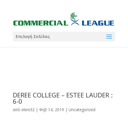
21:00
22:00
7 Ιούλ
1 Ιούλ
Summer League
Summer League
Dialectica
3
Coral
13
Coral
5
Σωματείο ΣΟΛ
0
Επιλογή Σελίδας
DEREE COLLEGE – ESTEE LAUDER :
6-0
από
eleni32
|
Φεβ 14, 2019
|
Uncategorized