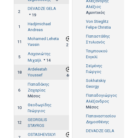
Αλεξανδρής
Αλέξιος
DEVADZE GELA
2
Αμυντικός
19
Von Stieglitz
Hadjimichael
1
Felipe Christia
Andreas
Παπαστάθης
Mohamed Leheta
11
Στυλιανός
Yassin
21'
Τσιμπουκού
Λαχανιώτης
5
Ενγκλί
Μιχαήλ
14
Σεϊμένης
Ardeleatah
Γιώργος
18
Youssef
46'
Sokhatskiy
Παπαδάκης
Georgy
6
Ζαχαρίας
Παπαδογιώργος
Μέσος
Αλέξανδρος
Θεοδωρίδης
Μέσος
10
Γεώργιος
Παπαναστασίου
GEORGILIS
Δημοσθένης
12
STAYROS
DEVADZE GELA
OSTASHEVSILYI
7