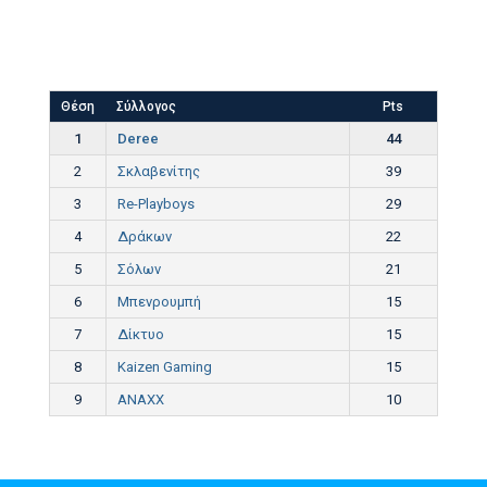
Θέση
Σύλλογος
Pts
1
Deree
44
2
Σκλαβενίτης
39
3
Re-Playboys
29
4
Δράκων
22
5
Σόλων
21
6
Μπενρουμπή
15
7
Δίκτυο
15
8
Kaizen Gaming
15
9
ANAXX
10