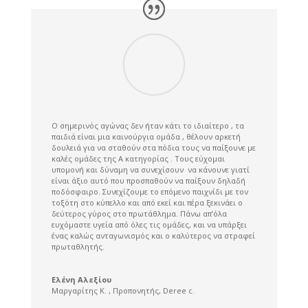
Ο σημερινός αγώνας δεν ήταν κάτι το ιδιαίτερο , τα
παιδιά είναι μια καινούργια ομάδα , θέλουν αρκετή
δουλειά για να σταθούν στα πόδια τους να παίξουνε με
καλές ομάδες της Α κατηγορίας . Τους εύχομαι
υπομονή και δύναμη να συνεχίσουν να κάνουνε γιατί
είναι άξιο αυτό που προσπαθούν να παίξουν δηλαδή
ποδόσφαιρο. Συνεχίζουμε το επόμενο παιχνίδι με τον
τοξότη στο κύπελλο και από εκεί και πέρα ξεκινάει ο
δεύτερος γύρος στο πρωτάθλημα. Πάνω απ’όλα
ευχόμαστε υγεία από όλες τις ομάδες, και να υπάρξει
ένας καλώς ανταγωνισμός και ο καλύτερος να στραφεί
πρωταθλητής.
Ελένη Αλεξίου
Μαργαρίτης Κ. , Προπονητής
,
Deree c.