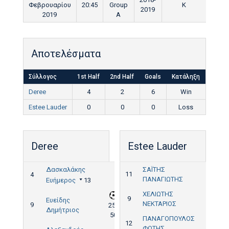
Φεβρουαρίου
20:45
Group
K
90'
2019
2019
A
Αποτελέσματα
Σύλλογος
1st Half
2nd Half
Goals
Κατάληξη
Deree
4
2
6
Win
Estee Lauder
0
0
0
Loss
Deree
Estee Lauder
Δασκαλάκης
ΣΑΪΤΗΣ
11
4
ΠΑΝΑΓΙΩΤΗΣ
Ευήμερος
13
ΧΕΛΙΩΤΗΣ
9
Ευείδης
ΝΕΚΤΑΡΙΟΣ
9
25',
Δημήτριος
50'
ΠΑΝΑΓΟΠΟΥΛΟΣ
12
ΦΩΤΗΣ