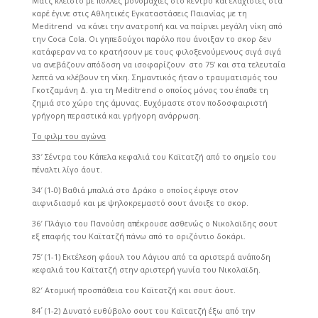
Ματς κλειστό με πολλές μονομαχίες στο κέντρο και ελάχιστες στα
καρέ έγινε στις Αθλητικές Εγκαταστάσεις Παιανίας με τη
Meditrend να κάνει την ανατροπή και να παίρνει μεγάλη νίκη από
την Coca Cola. Οι γηπεδούχοι παρόλο που άνοιξαν το σκορ δεν
κατάφεραν να το κρατήσουν με τους φιλοξενούμενους σιγά σιγά
να ανεβάζουν απόδοση να ισοφαρίζουν στο 75’ και στα τελευταία
λεπτά να κλέβουν τη νίκη. Σημαντικός ήταν ο τραυματισμός του
Γκοτζαμάνη Δ. για τη Meditrend ο οποίος μόνος του έπαθε τη
ζημιά στο χώρο της άμυνας. Ευχόμαστε στον ποδοσφαιριστή
γρήγορη περαστικά και γρήγορη ανάρρωση.
Το φιλμ του αγώνα
33′ Σέντρα του Κάπελα κεφαλιά του Καϊτατζή από το σημείο του
πέναλτι λίγο άουτ.
34′ (1-0) Βαθιά μπαλιά στο Δράκο ο οποίος έφυγε στον
αιφνιδιασμό και με ψηλοκρεμαστό σουτ άνοιξε το σκορ.
36′ Πλάγιο του Πανούση απέκρουσε ασθενώς ο Νικολαϊδης σουτ
εξ επαφής του Καϊτατζή πάνω από το οριζόντιο δοκάρι.
75′ (1-1) Εκτέλεση φάουλ του Λάγιου από τα αριστερά ανάποδη
κεφαλιά του Καϊτατζή στην αριστερή γωνία του Νικολαϊδη.
82′ Ατομική προσπάθεια του Καϊτατζή και σουτ άουτ.
84´ (1-2) Δυνατό ευθύβολο σουτ του Καϊτατζή έξω από την