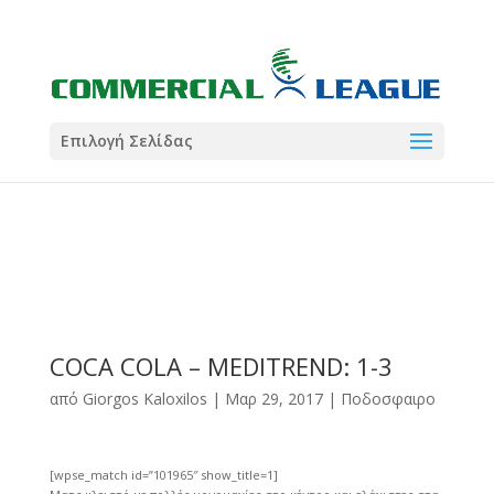
21:00
22:00
7 Ιούλ
1 Ιούλ
Summer League
Summer League
Dialectica
3
Coral
13
Coral
5
Σωματείο ΣΟΛ
0
Επιλογή Σελίδας
COCA COLA – MEDITREND: 1-3
από
Giorgos Kaloxilos
|
Μαρ 29, 2017
|
Ποδοσφαιρο
[wpse_match id=”101965″ show_title=1]