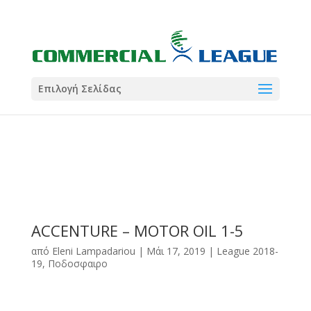
21:00
22:00
7 Ιούλ
1 Ιούλ
Summer League
Summer League
Dialectica
3
Coral
13
Coral
5
Σωματείο ΣΟΛ
0
Επιλογή Σελίδας
ACCENTURE – MOTOR OIL 1-5
από
Eleni Lampadariou
|
Μάι 17, 2019
|
League 2018-
19
,
Ποδοσφαιρο