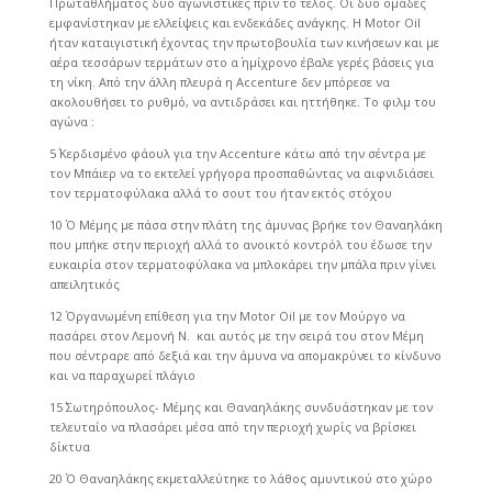
Πρωταθλήματος δύο αγωνιστικές πριν το τέλος. Οι δύο ομάδες
εμφανίστηκαν με ελλείψεις και ενδεκάδες ανάγκης. Η Motor Oil
ήταν καταιγιστική έχοντας την πρωτοβουλία των κινήσεων και με
αέρα τεσσάρων τερμάτων στο α΄ ημίχρονο έβαλε γερές βάσεις για
τη νίκη. Από την άλλη πλευρά η Accenture δεν μπόρεσε να
ακολουθήσει το ρυθμό, να αντιδράσει και ηττήθηκε. Το φιλμ του
αγώνα :
5΄ Κερδισμένο φάουλ για την Accenture κάτω από την σέντρα με
τον Μπάιερ να το εκτελεί γρήγορα προσπαθώντας να αιφνιδιάσει
τον τερματοφύλακα αλλά το σουτ του ήταν εκτός στόχου
10΄ Ο Μέμης με πάσα στην πλάτη της άμυνας βρήκε τον Θαναηλάκη
που μπήκε στην περιοχή αλλά το ανοικτό κοντρόλ του έδωσε την
ευκαιρία στον τερματοφύλακα να μπλοκάρει την μπάλα πριν γίνει
απειλητικός
12΄ Οργανωμένη επίθεση για την Motor Oil με τον Μούργο να
πασάρει στον Λεμονή Ν. και αυτός με την σειρά του στον Μέμη
που σέντραρε από δεξιά και την άμυνα να απομακρύνει το κίνδυνο
και να παραχωρεί πλάγιο
15΄ Σωτηρόπουλος- Μέμης και Θαναηλάκης συνδυάστηκαν με τον
τελευταίο να πλασάρει μέσα από την περιοχή χωρίς να βρίσκει
δίκτυα
20΄ Ο Θαναηλάκης εκμεταλλεύτηκε το λάθος αμυντικού στο χώρο