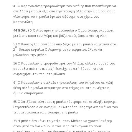
41΄ Ο Καραγκλάνης τροφοδότησε τον Μπάιερ που προσπάθησε να
απειλήσει με σουτ έξω από την περιοχή αλλά στην ώρα του σουτ
γλίστρησε και η μπάλα έφτασε αδύναμη στα χέρια του
Καστανιώτη
44΄
GOAL
(0-4)
Λίγο πριν την ανάπαυλα ο Θαναηλάκης σκοράρει
μετά την πάσα του Μέμη και βάζει γερές βάσεις για τη νίκη
53΄ Ο Κώστογλου σέντραρε από δεξιά με την μπάλα να φτάνει στο
ο
2
δοκάρι κεφαλιά Ο Λεμονής με το τερματοφύλακα να
μπλοκάρει την μπάλα
56΄ Ο Καραγκλάνης τροφοδότησε τον Μπάιερ αλλά το συρτό του
σουτ έξω από την περιοχή δεν είχε αρκετή δύναμη για να
ανησυχήσει τον τερματοφύλακα
61΄ Ο Καραγκλάνης ανέλαβε την εκτέλεση του στημένου σε καλή
θέση αλλά η μπάλα σταμάτησε στο τείχος και στη συνέχεια η
άμυνα απομάκρυνε
68΄ Ο Χατζάρας σέντραρε η μπάλα κόντραρε και κατάληξε κόρνερ.
Στην εκτέλεση ο Λεμονής Ν., ο Σωτηρόπουλος την κεφαλιά και τον
τερματοφύλακα να μπλοκάρει την μπάλα
73΄ Η μπάλα δεν κάνει το χατίρι στον Μπάιερ να χριστεί σκόρερ
όταν μετά το ένα – δύο με τον Μαριστάνογλου το σουτ
σταμάτησε στη ρίζα του δοκαριού στη συνέχεια κόντραρε σε