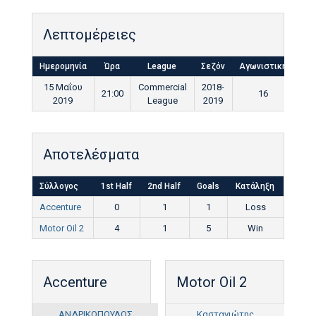
Λεπτομέρειες
Ημερομηνία
Ώρα
League
Σεζόν
Αγωνιστική
Τελ
15 Μαΐου
Commercial
2018-
21:00
16
9
2019
League
2019
Αποτελέσματα
Σύλλογος
1st Half
2nd Half
Goals
Κατάληξη
Accenture
0
1
1
Loss
Motor Oil 2
4
1
5
Win
Accenture
Motor Oil 2
ΑΝΔΡΙΚΟΠΟΥΛΟΣ
Καστανιώτης