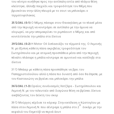
του κέντρο κινήθηκε προς την αντίπαλη εστία από πλάγια θέση
κλείστηκε, άλλαξε παιχνίδι και τροφοδότησε τον Μέμη που
βρισκόταν στην άλλη πλευρά με το σουτ να μπλοκάρει ο
τερματοφύλακας
25΄
GOAL
(0-1)
Ο Μέμης πάσαρε στον Θαναηλάκη με το πλασέ μέσα
από την περιοχή να κοντράρει σε αντίπαλο με την άμυνα να
ολιγωρεί, να μην απομακρύνει το ριμπάουντ ο Μέμης και από
κοντά έστειλε την μπάλα στα δίκτυα
29΄
GOAL
(0-2)
Η Motor Oil διπλασιάζει τα τέρματά της. Ο Λεμονής
Ν. με έξυπνη κάθετη πάσα ακριβείας τροφοδότησε τον
Σωτηρόπουλο και με ατομική προσπάθεια μέσα από την περιοχή
πέναλτι πλάσαρε η μπάλα κόντραρε σε αμυντικό και κατέληξε στα
δίκτυα
31΄ Ο Μπάιερ με κάθετη πάσα προσπάθησε να βρει τον
Παπαχριστοδούλου αλλά η πάσα πιο δυνατή από όσο θα έπρεπε, με
τον Καστανιώτη να βγαίνει και μπλοκάρει την μπάλα
36΄
GOAL
(1-3)
Ωραίος συνδυασμός Χατζάρα – Σωτηρόπουλου και
Λεμονή Ν. με τον τελευταίο από διαγώνια θέση να βρίσκει δίκτυα
ανεβάζοντας τον δείκτη του σκορ
39΄ Ο Μούργος κέρδισε το κόρνερ. Στην εκτέλεση ο Κώστογλου με
ο
πάσα στον Λεμονή Ν. που σέντραρε η μπάλα στο 2
δοκάρι με την
κεφαλιά του Εσμετόβ να περνά άουτ