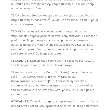
αμυντικό και κατέληξε κόρνερ. Στην εκτέλεση ο Τσόλκας με την
άμυνα να απομακρύνει
75΄ Άλλο ένα κερδισμένο κόρνερ από τον Χατζάρα με τον Μέμη
ο
στην εκτέλεση η μπάλα στα 2
δοκάρι με την κεφαλιά του Αβράμη
να περνά ελάχιστα άουτ
77΄ Ο Μπάιερ υποχρεώνει τον Καστανιώτη σε μία δύσκολη
επέμβαση που παραχώρησε το κόρνερ. Στην εκτέλεση ο Τσόλκας η
μπάλα στον Μαριστάνογλου και την άμυνα να απομακρύνει
αντεπίθεση για την Motor Oil με τον Χατζάρα να επιχειρεί κάτι
φιλόδοξο αιφνιδιάζοντας τον τερματοφύλακα με μακρινό σουτ
που βρισκόταν εκτός θέσης χωρίς τύχη
81΄
GOAL
(0-5)
Κάθετη πάσα του Λεμονή Ν. έθεσε σε θέση βολής
τον Χατζάρα ο οποίος από κοντά δεν αστόχησε
89΄ Χαμένο πέναλτι για την Motor Oil. Ο Χατζάρας κέρδισε την
εσχάτη των ποινών όταν μπήκε στην περιοχή και
Παπαχριστοδούλου τον τράβηξε. Την εκτέλεση ανέλαβε ο
τερματοφύλακας που δεν κατάφερε να νικήσει τον συνάδελφό
του το ριμπάουντ ο Λεμονής που δεν βρήκε δίκτυα και η μπάλα
πέρασε άουτ
90΄
GOAL
(1-5)
Το γκολ της τιμής πέτυχε ο Καραλής που ευστόχησε
από τα έντεκα μέτρα διαμορφώνοντας το τελικό σκορ ρου αγώνα