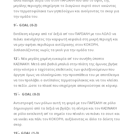
αλλά πάσαρε δεξιά του στον ΠΑΡΣΑΛΗ που από το ύψος της
μεγάλης περιοχής επιχείρησε το διαγώνιο συρτό σουτ νικώντας
τον τερματοφύλακα των γηπεδούχων και ανοίγοντας το σκορ για
την ομάδα του.
9΄ –
GOAL (0-2
)
Εκτέλεση κόρνερ από τα’ δεξιά απ’ τον ΠΑΡΣΑΛΗ με τον ΛΩΛΟ να
πιάνει ανενόχλητος την καρφωτή κεφαλιά στη μικρή περιοχή και
να μην αφήνει περιθώρια αντίδρασης στον ΚΟΚΟΡΗ,
διπλασιάζοντας νωρίς τα γκολ για την ομάδα του.
12΄ –
Νέα μεγάλη χαμένη ευκαιρία απ’ τον συνήθη ύποπτο
ΚΑΣΙΝΑΚΗ. Μετά από βαθιά μπαλιά στην πλάτη της άμυνας βγήκε
στην κόντρα ο ταχύτατος επιθετικός των φιλοξενούμενων που
άργησε όμως να ολοκληρώσει την προσπάθεια του με αποτέλεσμα
να τον προλάβει ο αντίπαλος τερματοφύλακας και να του κλείσει
το πεδίο ,ώστε το πλασέ που επιχείρησε αποκρούστηκε σε κόρνερ.
15΄ –
GOAL (0-3
)
Αντιστροφή των ρόλων αυτή τη φορά με τον ΠΑΡΣΑΛΗ σε ρόλο
δημιουργού από τα δεξιά να βγάζει τη σέντρα και τον ΚΑΣΙΝΑΚΗ
σε ρόλο εκτελεστή απ’ το σημείο του πέναλτι να πιάνει το σουτ και
να νικάει και πάλι τον ΚΟΚΟΡΗ, αυξάνοντας κι άλλο το δείκτη του
σκορ.
19΄ –
GOAL (1
-3
)