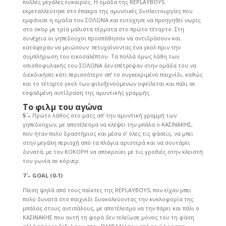
πολλές μεγάλες ευκαιρίες. Η ομάδα της REPLAYBOYS
εκμεταλλεύτηκε στο έπακρο της αμυντικές δυσλειτουργίες που
εμφάνισε η ομάδα του ΣΟΛΩΝΑ και ευτύχησε να προηγηθεί νωρίς
στο σκορ με τρία μάλιστα τέρματα στο πρώτο τέταρτο. Στη
συνέχεια οι γηπεδούχοι προσπάθησαν να αντιδράσουν και
κατάφεραν να μειώσουν πετυχαίνοντας ένα γκολ πριν την
συμπλήρωση του εικοσαλέπτου. Τα πολλά όμως λάθη των
οπισθοφυλακής του ΣΟΛΩΝΑ δεν επέτρεψαν στην ομάδα του να
διεκδικήσει κάτι περισσότερο απ’ το συγκεκριμένο παιχνίδι, καθώς
και το τέταρτο γκολ των φιλοξενούμενων οφείλεται και πάλι σε
εσφαλμένη αντίδραση της αμυντικής γραμμής.
Το φιλμ του αγώνα
5΄ –
Πρώτο λάθος στο ματς απ’ την αμυντική γραμμή των
γηπεδούχων, με αποτέλεσμα να κλέψει την μπάλα ο ΚΑΣΙΝΑΚΗΣ,
που ήταν πολύ δραστήριος και μέσα σ’ όλες τις φάσεις, να μπει
στην μεγάλη περιοχή από τα πλάγια αριστερά και να σουτάρει
δυνατά, με τον ΚΟΚΟΡΗ να αποκρούει με τις γροθιές στην κλειστή
του γωνία σε κόρνερ.
7΄ –
GOAL (0-1)
Πίεση ψηλά από τους παίκτες της REPLAYBOYS, που είχαν μπει
πολύ δυνατά στο παιχνίδι δυσκολεύοντας την κυκλοφορία της
μπάλας στους αντιπάλους, με αποτέλεσμα να την πάρει και πάλι ο
ΚΑΣΙΝΑΚΗΣ που αυτή τη φορά δεν τελείωσε μόνος του τη φάση