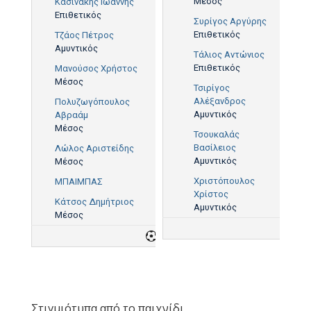
Μέσος
Κασινάκης Ιωάννης
Επιθετικός
Συρίγος Αργύρης
Επιθετικός
Τζάος Πέτρος
Αμυντικός
Τάλιος Αντώνιος
Επιθετικός
Μανούσος Χρήστος
Μέσος
Τσιρίγος
Αλέξανδρος
Πολυζωγόπουλος
Αμυντικός
Αβραάμ
Μέσος
Τσουκαλάς
Βασίλειος
Λώλος Αριστείδης
Αμυντικός
Μέσος
Χριστόπουλος
ΜΠΑΙΜΠΑΣ
Χρίστος
Κάτσος Δημήτριος
Αμυντικός
Μέσος
6
4
Στιγμιότυπα από το παιχνίδι