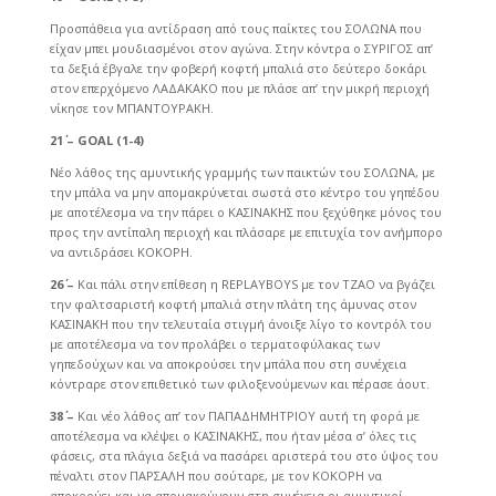
Προσπάθεια για αντίδραση από τους παίκτες του ΣΟΛΩΝΑ που
είχαν μπει μουδιασμένοι στον αγώνα. Στην κόντρα ο ΣΥΡΙΓΟΣ απ’
τα δεξιά έβγαλε την φοβερή κοφτή μπαλιά στο δεύτερο δοκάρι
στον επερχόμενο ΛΑΔΑΚΑΚΟ που με πλάσε απ’ την μικρή περιοχή
νίκησε τον ΜΠΑΝΤΟΥΡΑΚΗ.
21΄ –
GOAL (1
-4
)
Νέο λάθος της αμυντικής γραμμής των παικτών του ΣΟΛΩΝΑ, με
την μπάλα να μην απομακρύνεται σωστά στο κέντρο του γηπέδου
με αποτέλεσμα να την πάρει ο ΚΑΣΙΝΑΚΗΣ που ξεχύθηκε μόνος του
προς την αντίπαλη περιοχή και πλάσαρε με επιτυχία τον ανήμπορο
να αντιδράσει ΚΟΚΟΡΗ.
26΄ –
Και πάλι στην επίθεση η REPLAYBOYS με τον ΤΖΑΟ να βγάζει
την φαλτσαριστή κοφτή μπαλιά στην πλάτη της άμυνας στον
ΚΑΣΙΝΑΚΗ που την τελευταία στιγμή άνοιξε λίγο το κοντρόλ του
με αποτέλεσμα να τον προλάβει ο τερματοφύλακας των
γηπεδούχων και να αποκρούσει την μπάλα που στη συνέχεια
κόντραρε στον επιθετικό των φιλοξενούμενων και πέρασε άουτ.
38΄ –
Και νέο λάθος απ’ τον ΠΑΠΑΔΗΜΗΤΡΙΟΥ αυτή τη φορά με
αποτέλεσμα να κλέψει ο ΚΑΣΙΝΑΚΗΣ, που ήταν μέσα σ’ όλες τις
φάσεις, στα πλάγια δεξιά να πασάρει αριστερά του στο ύψος του
πέναλτι στον ΠΑΡΣΑΛΗ που σούταρε, με τον ΚΟΚΟΡΗ να
αποκρούει και να απομακρύνουν στη συνέχεια οι αμυντικοί.