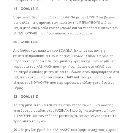
44΄
–
GOAL (2
-4
)
Στην αντεπίθεση η ομάδα του ΣΟΛΩΝΑ με τον ΣΥΡΙΓΟ να βγαίνει
στην πλάτη της άμυνας των παικτών της REPLAYBOYS από τα
δεξιά μετά από ωραία κοφτή μπαλιά και να πλασάρει εύστοχα τον
ΜΠΑΝΤΟΥΡΑΚΗ που ήταν αδύνατο να αντιδράσει.
50΄
–
GOAL (2
-5
)
Από λάθος των παικτών του ΣΟΛΩΝΑ ξεκίνησε και αυτή η
επιθετική προσπάθεια των φιλοξενούμενων. Ο ΒΙΚΑΤΟΣ γύρισε
απρόσεκτα προς τα πίσω την μπάλα χωρίς να έχει αντιληφθεί την
παρουσία του ΚΑΣΙΝΑΚΗ που την πήρε, πάσαρε στο ΛΩΛΟ στα
αριστερά ο οποίος με την σειρά του έδωσε στον αμαρκάριστο στα
δεξιά του στο ύψος του πέναλτι ΠΑΡΣΑΛΗ που με ωραίο σουτ
νίκησε τον ΚΟΥΛΟΥΡΗ που είχε περάσει ως αλλαγή στο δεύτερο
μέρος.
62΄
–
GOAL (2
-6
)
Κοφτή μπαλιά του ΜΑΝΟΥΣΟΥ στην πλάτη των αμυντικών της
γηπεδούχου ομάδας στον ΚΑΣΙΝΑΚΗ που βγήκε απέναντι απ’ τον
ΚΟΥΛΟΥΡΗ και τον πλάσαρε με επιτυχία, πετυχαίνοντας το τρίτο
προσωπικό του γκολ.
70΄ –
Σε μεγάλη βραδιά ο ΚΑΣΙΝΑΚΗΣ που βρήκε ανοιχτούς χώρους