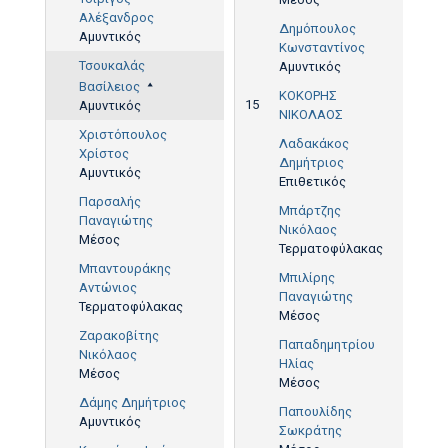
Αλέξανδρος
Δημόπουλος
Αμυντικός
Κωνσταντίνος
Τσουκαλάς
Αμυντικός
Βασίλειος
ΚΟΚΟΡΗΣ
15
Αμυντικός
ΝΙΚΟΛΑΟΣ
Χριστόπουλος
Λαδακάκος
Χρίστος
Δημήτριος
Αμυντικός
Επιθετικός
Παρσαλής
Μπάρτζης
Παναγιώτης
Νικόλαος
Μέσος
Τερματοφύλακας
Μπαντουράκης
Μπιλίρης
Αντώνιος
Παναγιώτης
Τερματοφύλακας
Μέσος
Ζαρακοβίτης
Παπαδημητρίου
Νικόλαος
Ηλίας
Μέσος
Μέσος
Δάμης Δημήτριος
Παπουλίδης
Αμυντικός
Σωκράτης