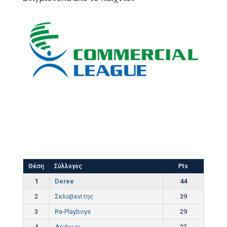
Θέση
Σύλλογος
Pts
1
Deree
44
2
Σκλαβενίτης
39
3
Re-Playboys
29
4
Δράκων
22