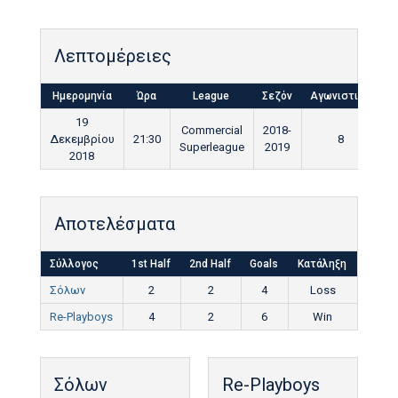
Λεπτομέρειες
Ημερομηνία
Ώρα
League
Σεζόν
Αγωνιστική
Τ
19
Commercial
2018-
Δεκεμβρίου
21:30
8
Superleague
2019
2018
Αποτελέσματα
Σύλλογος
1st Half
2nd Half
Goals
Κατάληξη
Σόλων
2
2
4
Loss
Re-Playboys
4
2
6
Win
Σόλων
Re-Playboys