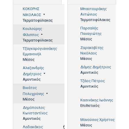
ΚΟΚΟΡΗΣ
Μπαντουράκης
Αντώνιος
ΝΙΚΟΛΑΟΣ
Τερματοφύλακας
Τερματοφύλακας
Παρσαλής
Κουλούρης
Παναγιώτης
7',
Φίλιππος
Μέσος
50'
Τερματοφύλακας
Ζαρακοβίτης
Τζαγκαρογιαννάκης
Νικόλαος
Εμμανουήλ
Μέσος
Μέσος
Δάμης Δημήτριος
Αλεξανδρής
Αμυντικός
Δημήτριος
Αμυντικός
Τζάος Πέτρος
Αμυντικός
Βικάτος
Πολυχρόνης
Μέσος
Κασινάκης Ιωάννης
15',
Επιθετικός
21',
Δημόπουλος
62'
Κωνσταντίνος
Αμυντικός
Μανούσος Χρήστος
Μέσος
Λαδακάκος