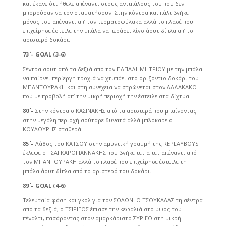
και έκανε ότι ήθελε απέναντι στους αντιπάλους του που δεν
μπορούσαν να τον σταματήσουν. Στην κόντρα και πάλι βγήκε
μόνος του απέναντι απ’ τον τερματοφύλακα αλλά το πλασέ που
επιχείρησε έστειλε την μπάλα να περάσει λίγο άουτ δίπλα απ’ το
αριστερό δοκάρι.
73΄ –
GOAL (3
-6
)
Σέντρα σουτ από τα δεξιά από τον ΠΑΠΑΔΗΜΗΤΡΙΟΥ με την μπάλα
να παίρνει περίεργη τροχιά να χτυπάει στο οριζόντιο δοκάρι του
ΜΠΑΝΤΟΥΡΑΚΗ και στη συνέχεια να στρώνεται στον ΛΑΔΑΚΑΚΟ
που με προβολή απ’ την μικρή περιοχή την έστειλε στα δίχτυα.
80΄ –
Στην κόντρα ο ΚΑΣΙΝΑΚΗΣ από τα αριστερά που μπαίνοντας
στην μεγάλη περιοχή σούταρε δυνατά αλλά μπλόκαρε ο
ΚΟΥΛΟΥΡΗΣ σταθερά.
85΄ –
Λάθος του ΚΑΤΣΟΥ στην αμυντική γραμμή της REPLAYBOYS
έκλεψε ο ΤΣΑΓΚΑΡΟΓΙΑΝΝΑΚΗΣ που βγήκε τετ α τετ απέναντι από
τον ΜΠΑΝΤΟΥΡΑΚΗ αλλά το πλασέ που επιχείρησε έστειλε τη
μπάλα άουτ δίπλα από το αριστερό του δοκάρι.
89΄
–
GOAL (4
-6
)
Τελευταία φάση και γκολ για τον ΣΟΛΩΝ. Ο ΤΣΟΥΚΑΛΑΣ τη σέντρα
από τα δεξιά, ο ΤΣΙΡΙΓΟΣ έπιασε την κεφαλιά στο ύψος του
πέναλτι, πασάροντας στον αμαρκάριστο ΣΥΡΙΓΟ στη μικρή