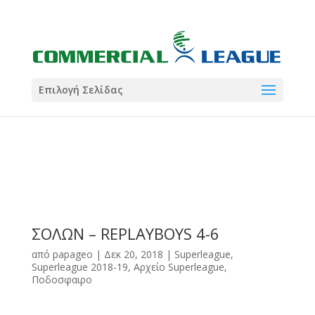
21:00
22:00
7 Ιούλ
1 Ιούλ
Summer League
Summer League
Dialectica
3
Coral
13
Coral
5
Σωματείο ΣΟΛ
0
Επιλογή Σελίδας
ΣΟΛΩΝ – REPLAYBOYS 4-6
από
papageo
|
Δεκ 20, 2018
|
Superleague
,
Superleague 2018-19
,
Αρχείο Superleague
,
Ποδοσφαιρο