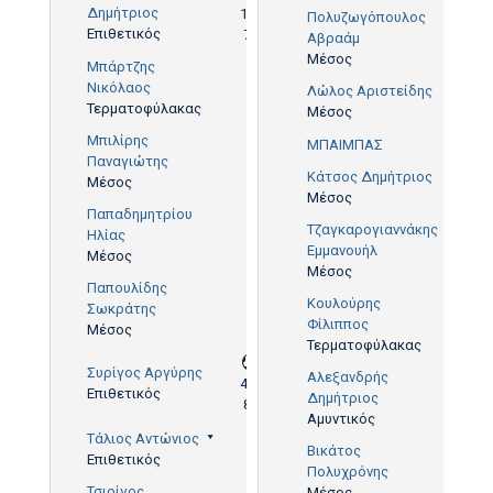
Δημήτριος
19',
Πολυζωγόπουλος
Επιθετικός
73'
Αβραάμ
Μέσος
Μπάρτζης
Νικόλαος
Λώλος Αριστείδης
Τερματοφύλακας
Μέσος
9'
Μπιλίρης
ΜΠΑΙΜΠΑΣ
Παναγιώτης
Κάτσος Δημήτριος
Μέσος
Μέσος
Παπαδημητρίου
Τζαγκαρογιαννάκης
Ηλίας
Εμμανουήλ
Μέσος
Μέσος
Παπουλίδης
Κουλούρης
Σωκράτης
Φίλιππος
Μέσος
Τερματοφύλακας
Συρίγος Αργύρης
Αλεξανδρής
44',
Επιθετικός
Δημήτριος
89'
Αμυντικός
Τάλιος Αντώνιος
Βικάτος
Επιθετικός
Πολυχρόνης
Τσιρίγος
Μέσος