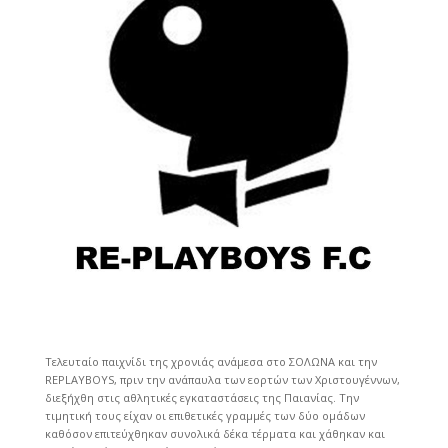
Τελευταίο παιχνίδι της χρονιάς ανάμεσα στο ΣΟΛΩΝΑ και την
REPLAYBOYS, πριν την ανάπαυλα των εορτών των Χριστουγέννων,
διεξήχθη στις αθλητικές εγκαταστάσεις της Παιανίας. Την
τιμητική τους είχαν οι επιθετικές γραμμές των δύο ομάδων
καθόσον επιτεύχθηκαν συνολικά δέκα τέρματα και χάθηκαν και