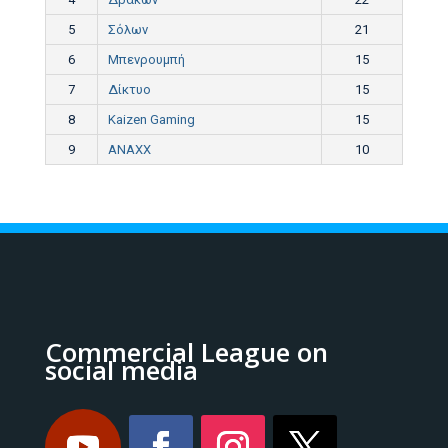
5
Σόλων
21
6
Μπενρουμπή
15
7
Δίκτυο
15
8
Kaizen Gaming
15
9
ANAXX
10
Commercial League on
social media