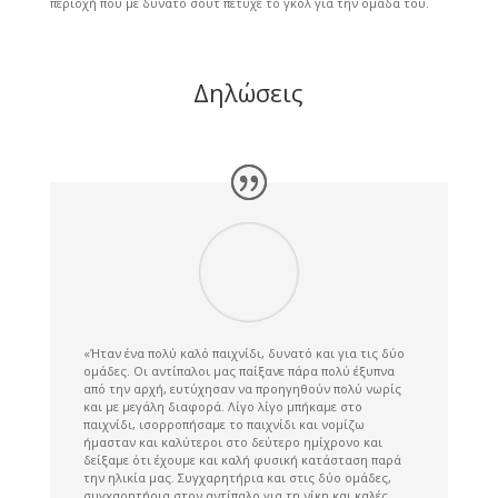
περιοχή που με δυνατό σουτ πέτυχε το γκολ για την ομάδα του.
Δηλώσεις
«Ήταν ένα πολύ καλό παιχνίδι, δυνατό και για τις δύο
ομάδες. Οι αντίπαλοι μας παίξανε πάρα πολύ έξυπνα
από την αρχή, ευτύχησαν να προηγηθούν πολύ νωρίς
και με μεγάλη διαφορά. Λίγο λίγο μπήκαμε στο
παιχνίδι, ισορροπήσαμε το παιχνίδι και νομίζω
ήμασταν και καλύτεροι στο δεύτερο ημίχρονο και
δείξαμε ότι έχουμε και καλή φυσική κατάσταση παρά
την ηλικία μας. Συγχαρητήρια και στις δύο ομάδες,
συγχαρητήρια στον αντίπαλο για τη νίκη και καλές