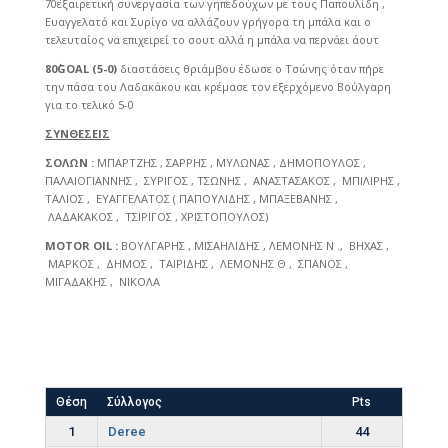
70΄εξαιρετική συνεργασία των γηπεδούχων με τους Παπουλίδη ,
Ευαγγελατό και Συρίγο να αλλάζουν γρήγορα τη μπάλα και ο
τελευταίος να επιχειρεί το σουτ αλλά η μπάλα να περνάει άουτ
80΄
GOAL
(5-0)
διαστάσεις θριάμβου έδωσε ο Τσώνης όταν πήρε
την πάσα του Λαδακάκου και κρέμασε τον εξερχόμενο Βούλγαρη
για το τελικό 5-0
ΣΥΝΘΕΣΕΙΣ
ΣΟΛΩΝ :
ΜΠΑΡΤΖΗΣ , ΣΑΡΡΗΣ , ΜΥΛΩΝΑΣ , ΔΗΜΟΠΟΥΛΟΣ ,
ΠΑΛΑΙΟΓΙΑΝΝΗΣ , ΣΥΡΙΓΟΣ , ΤΣΩΝΗΣ , ΑΝΑΣΤΑΣΑΚΟΣ , ΜΠΙΛΙΡΗΣ ,
ΤΑΛΙΟΣ , ΕΥΑΓΓΕΛΑΤΟΣ ( ΠΑΠΟΥΛΙΔΗΣ , ΜΠΑΞΕΒΑΝΗΣ ,
ΛΑΔΑΚΑΚΟΣ , ΤΣΙΡΙΓΟΣ , ΧΡΙΣΤΟΠΟΥΛΟΣ)
MOTOR
OIL
:
ΒΟΥΛΓΑΡΗΣ , ΜΙΣΑΗΛΙΔΗΣ , ΛΕΜΟΝΗΣ Ν ., ΒΗΧΑΣ ,
ΜΑΡΚΟΣ , ΔΗΜΟΣ , ΤΑΙΡΙΔΗΣ , ΛΕΜΟΝΗΣ Θ , ΣΠΑΝΟΣ ,
ΜΙΓΑΔΑΚΗΣ , ΝΙΚΟΛΑ
Θέση
Σύλλογος
Pts
1
Deree
44