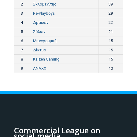
2
Σκλαβενίτης
39
3
Re-Playboys
29
4
Δράκων
22
5
Σόλων
21
6
Μπενρουμπή
15
7
Δίκτυο
15
8
Kaizen Gaming
15
9
ANAXX
10
Commercial League on
social media