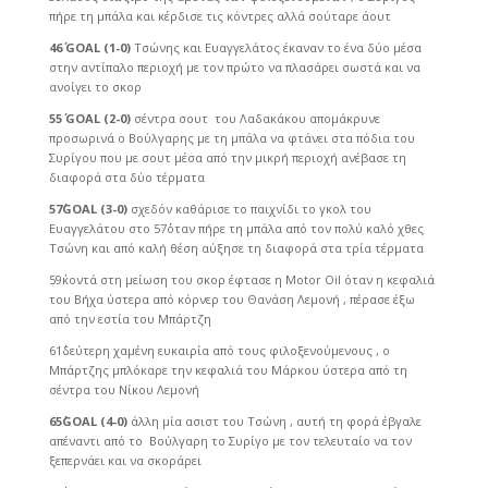
πήρε τη μπάλα και κέρδισε τις κόντρες αλλά σούταρε άουτ
46΄
GOAL
(1-0)
Τσώνης και Ευαγγελάτος έκαναν το ένα δύο μέσα
στην αντίπαλο περιοχή με τον πρώτο να πλασάρει σωστά και να
ανοίγει το σκορ
55΄
GOAL
(2-0)
σέντρα σουτ του Λαδακάκου απομάκρυνε
προσωρινά ο Βούλγαρης με τη μπάλα να φτάνει στα πόδια του
Συρίγου που με σουτ μέσα από την μικρή περιοχή ανέβασε τη
διαφορά στα δύο τέρματα
57΄
GOAL
(3-0)
σχεδόν καθάρισε το παιχνίδι το γκολ του
Ευαγγελάτου στο 57΄όταν πήρε τη μπάλα από τον πολύ καλό χθες
Τσώνη και από καλή θέση αύξησε τη διαφορά στα τρία τέρματα
59΄κοντά στη μείωση του σκορ έφτασε η Motor Oil όταν η κεφαλιά
του Βήχα ύστερα από κόρνερ του Θανάση Λεμονή , πέρασε έξω
από την εστία του Μπάρτζη
61΄δεύτερη χαμένη ευκαιρία από τους φιλοξενούμενους , ο
Μπάρτζης μπλόκαρε την κεφαλιά του Μάρκου ύστερα από τη
σέντρα του Νίκου Λεμονή
65΄
GOAL
(4-0)
άλλη μία ασιστ του Τσώνη , αυτή τη φορά έβγαλε
απέναντι από το Βούλγαρη το Συρίγο με τον τελευταίο να τον
ξεπερνάει και να σκοράρει