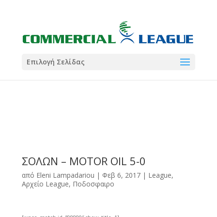
21:00
22:00
7 Ιούλ
1 Ιούλ
Summer League
Summer League
Dialectica
3
Coral
13
Coral
5
Σωματείο ΣΟΛ
0
Επιλογή Σελίδας
ΣΟΛΩΝ – MOTOR OIL 5-0
από
Eleni Lampadariou
|
Φεβ 6, 2017
|
League
,
Αρχείο League
,
Ποδοσφαιρο