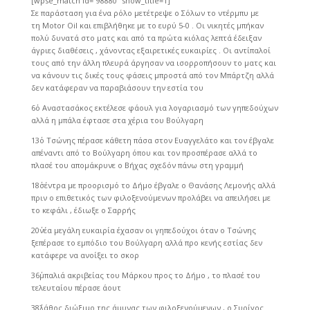
[wpse_match id=”98880″ show_title=1]
Σε παράσταση για ένα ρόλο μετέτρεψε ο Σόλων το ντέρμπυ με
τη Motor Oil και επιβλήθηκε με το ευρύ 5-0 . Οι νικητές μπήκαν
πολύ δυνατά στο ματς και από τα πρώτα κιόλας λεπτά έδειξαν
άγριες διαθέσεις , χάνοντας εξαιρετικές ευκαιρίες . Οι αντίπαλοί
τους από την άλλη πλευρά άργησαν να ισορροπήσουν το ματς και
να κάνουν τις δικές τους φάσεις μπροστά από τον Μπάρτζη αλλά
δεν κατάφεραν να παραβιάσουν την εστία του
6΄ο Αναστασάκος εκτέλεσε φάουλ για λογαριασμό των γηπεδούχων
αλλά η μπάλα έφτασε στα χέρια του Βούλγαρη
13΄ο Τσώνης πέρασε κάθετη πάσα στον Ευαγγελάτο και τον έβγαλε
απέναντι από το Βούλγαρη όπου και τον προσπέρασε αλλά το
πλασέ του απομάκρυνε ο Βήχας σχεδόν πάνω στη γραμμή
18΄σέντρα με προορισμό το Δήμο έβγαλε ο Θανάσης Λεμονής αλλά
πριν ο επιθετικός των φιλοξενούμενων προλάβει να απειλήσει με
το κεφάλι , έδιωξε ο Σαρρής
20΄νέα μεγάλη ευκαιρία έχασαν οι γηπεδούχοι όταν ο Τσώνης
ξεπέρασε το εμπόδιο του Βούλγαρη αλλά προ κενής εστίας δεν
κατάφερε να ανοίξει το σκορ
36΄μπαλιά ακριβείας του Μάρκου προς το Δήμο , το πλασέ του
τελευταίου πέρασε άουτ
38΄λάθος διώξιμο της άμυνας των φιλοξενούμενων , ο Συρίγος