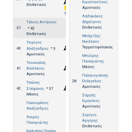
Κωνσταντίνος
Επιθετικός
Αμυντικός
77'
Λαδακάκος
Δημήτριος
Τάλιος Αντώνιος
Επιθετικός
37
42
Επιθετικός
Μπάρτζης
Νικόλαος
Τσιρίγος
Τερματοφύλακας
40
Αλέξανδρος
3
Αμυντικός
Μπιλίρης
Παναγιώτης
Τσουκαλάς
Μέσος
41
Βασίλειος
Αμυντικός
Παλαιογιάννης
28
Ευάγγελος
Τσώνης
Αμυντικός
42
Στέφανος
37
Μέσος
Σαρρής
Ειρηναίος
Γιακουμέλος
Αμυντικός
Αλέξανδρος
Συρίγος
Λαιμός
Αργύρης
Παναγιώτης
Επιθετικός
Barkshire Charles