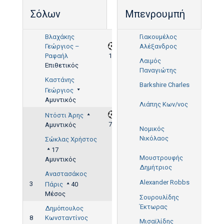
Σόλων
Μπενρουμπή
Βλαχάκης
Γιακουμέλος
Γεώργιος –
Αλέξανδρος
Ραφαήλ
18'
Λαιμός
Επιθετικός
Παναγιώτης
Καστάνης
Barkshire Charles
Γεώργιος
Αμυντικός
Λιάπης Κων/νος
53'
Ντόστι Άρης
70'
Αμυντικός
Νομικός
58',
Νικόλαος
Σώκλας Χρήστος
81'
17
Μουστρουφής
Αμυντικός
Δημήτριος
62'
Αναστασάκος
Alexander Robbs
3
Πάρις
40
Μέσος
Σουρουλίδης
Έκτωρας
Δημόπουλος
8
Κωνσταντίνος
Μισαϊλίδης