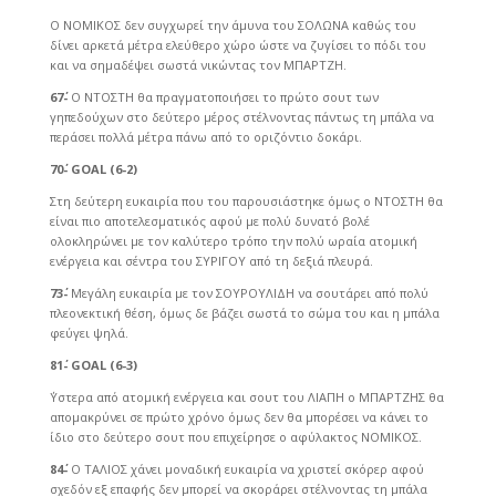
Ο ΝΟΜΙΚΟΣ δεν συγχωρεί την άμυνα του ΣΟΛΩΝΑ καθώς του
δίνει αρκετά μέτρα ελεύθερο χώρο ώστε να ζυγίσει το πόδι του
και να σημαδέψει σωστά νικώντας τον ΜΠΑΡΤΖΗ.
67΄-
Ο ΝΤΟΣΤΗ θα πραγματοποιήσει το πρώτο σουτ των
γηπεδούχων στο δεύτερο μέρος στέλνοντας πάντως τη μπάλα να
περάσει πολλά μέτρα πάνω από το οριζόντιο δοκάρι.
70΄-
GOAL (6-2)
Στη δεύτερη ευκαιρία που του παρουσιάστηκε όμως ο ΝΤΟΣΤΗ θα
είναι πιο αποτελεσματικός αφού με πολύ δυνατό βολέ
ολοκληρώνει με τον καλύτερο τρόπο την πολύ ωραία ατομική
ενέργεια και σέντρα του ΣΥΡΙΓΟΥ από τη δεξιά πλευρά.
73΄-
Μεγάλη ευκαιρία με τον ΣΟΥΡΟΥΛΙΔΗ να σουτάρει από πολύ
πλεονεκτική θέση, όμως δε βάζει σωστά το σώμα του και η μπάλα
φεύγει ψηλά.
81΄-
GOAL (6-3)
΄Υστερα από ατομική ενέργεια και σουτ του ΛΙΑΠΗ ο ΜΠΑΡΤΖΗΣ θα
απομακρύνει σε πρώτο χρόνο όμως δεν θα μπορέσει να κάνει το
ίδιο στο δεύτερο σουτ που επιχείρησε ο αφύλακτος ΝΟΜΙΚΟΣ.
84΄-
Ο ΤΑΛΙΟΣ χάνει μοναδική ευκαιρία να χριστεί σκόρερ αφού
σχεδόν εξ επαφής δεν μπορεί να σκοράρει στέλνοντας τη μπάλα