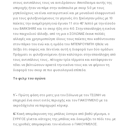
στους αντιπάλους τους να αντιδράσουν. Αποτέλεσμα αυτής της
υπεροχής ήταν να πάμε στην ανάπαυλα με σκορ 5-0 με τους
γηπεδούχους να είναι καταιγιστικοί και με μοναδικό ελαφρυντικό
για τους φιλοξενούμενους το γεγονός ότι ξεκίνησαν μόλις με 10
παίκτες την αναμέτρηση ενώ έγιναν 11 στο 40’ λεπτό με την είσοδο
του BARKSHIRE και το σκορ ήδη στο 4-0. Στην επανάληψη η εικόνα
του παιχνιδιού άλλαξε, από τη μια ο ΣΟΛΩΝΑΣ έκανε πολλές
αλλαγές και χρησιμοποίησε όλους τους παίκτες που καθόντουσαν
στον πάγκο του ενώ και η ομάδα του ΜΠΕΝΡΟΥΜΠΗ ήθελε να
δείξει ότι σαφώς και δεν είναι αυτή η διαφορά των δύο ομάδων.
Πράγματι οι φιλοξενούμενοι ήταν καλύτεροι στην επανάληψη από
τους αντιπάλους τους , πέτυχαν τρία τέρματα και κατάφεραν εν
τέλει να βελτιώσουν αρκετά την εικόνα τους και να φέρουν τη
διαφορά του σκορ σε πιο φυσιολογικά επίπεδα.
Το φιλμ του αγώνα
1΄ –
Πρώτη φάση στο ματς για τον Σόλωνα με τον ΤΣΩΝΗ να
επιχειρεί ένα σουτ εντός περιοχής και τον ΓΙΑΚΟΥΜΕΛΟ με τα
ακροδάχτυλα να παραχωρεί κόρνερ.
6΄-
Κακή απομάκρυνση της μπάλας ύστερα από βαθύ γέμισμα, ο
ΣΥΡΙΓΟΣ γίνεται κάτοχος της μπάλας και δοκιμάζει το πόδι του, με
τις γροθιές απομακρύνει τον κίνδυνο ο ΓΙΑΚΟΥΜΕΛΟΣ.