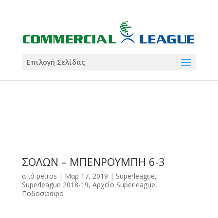
21:00
22:00
7 Ιούλ
1 Ιούλ
Summer League
Summer League
Dialectica
3
Coral
13
Coral
5
Σωματείο ΣΟΛ
0
Επιλογή Σελίδας
ΣΟΛΩΝ – ΜΠΕΝΡΟΥΜΠΗ 6-3
από
petros
|
Μαρ 17, 2019
|
Superleague
,
Superleague 2018-19
,
Αρχείο Superleague
,
Ποδοσφαιρο