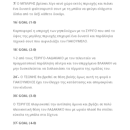
7΄-
Ο ΜΠΙΛΙΡΗΣ βρίσκει λίγο κενό χώρο εκτός περιοχής και πιάνει
ένα δυνατό φαλτσαριστό σουτ με τη μπάλα να φεύγει ελάχιστα
δίπλα από το δεξί κάθετο δοκάρι.
16΄-
GOAL (1-0)
Καρποφορεί η υπεροχή των γηπεδούχων με το ΣΥΡΙΓΟ που από το
ύψος της μεγάλης περιοχής επιχειρεί ένα δυνατό και παράλληλα
τεχνικό σουτ που αιφνιδιάζει τον ΓΙΑΚΟΥΜΕΛΟ.
18΄-
GOAL (2-0)
1-2 από τους ΤΣΙΡΙΓΟ-ΛΑΔΑΚΑΚΟ με τον τελευταίο να
πραγματοποιεί παράλληλη σέντρα και τον επερχόμενο ΒΛΑΧΑΚΗ να
μην δυσκολεύεται να διπλασιάσει τα τέρματα της ομάδας του.
24΄ –
Ο ΤΣΩΝΗΣ θα βρεθεί σε θέση βολής όμως αυτή τη φορά ο
ΓΙΑΚΟΥΜΕΛΟΣ έχει τον έλεγχο της κατάστασης και απομακρύνει
τον κίνδυνο.
30΄-
GOAL (3-0)
Ο ΤΣΙΡΙΓΟΣ πλαγιοκοπεί την αντίπαλη άμυνα και βγάζει σε πολύ
πλεονεκτική θέση τον ΛΑΔΑΚΑΚΟ που με ωραίο πλασέ θα στείλει
εύκολα τη μπάλα στα δίχτυα.
37΄-
GOAL (4-0)