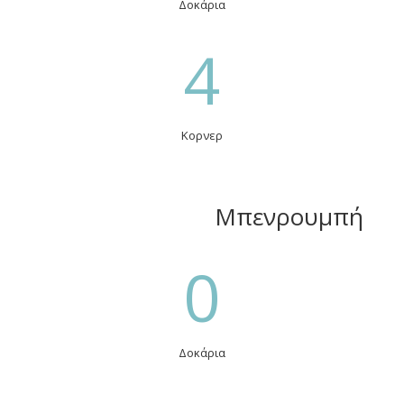
Δοκάρια
4
Κορνερ
Μπενρουμπή
0
Δοκάρια