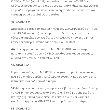
Ο ΤΣΩΝΗΣ βγάζει πολύ έξυπνη κάθετη πάσα στον ΣΥΡΙΓΟ που
φεύγει σε μοναδικό τετ α τετ με τον αντίπαλο κίπερ και περνώντας
τη μπάλα υπέροχα από πάνω του θα τη στείλει να αναπαυτεί για
τέταρτη φορά στο βάθος της εστίας.
42΄-
GOAL (5-0)
Διαστάσεις θριάμβου παίρνει η νίκη του ΣΟΛΩΝΑ καθώς ΣΥΡΙΓΟΣ-
ΤΣΟΥΚΑΛΑΣ συνδυάζονται ωραία, ο τελευταίος πραγματοποιεί
σέντρα ακριβείας στο κεφάλι του ΛΑΔΑΚΑΚΟΥ που δεν αφήνει
κανένα περιθώριο αντίδρασης στον ΓΙΑΚΟΥΜΕΛΟ.
47΄-
Πρώτη φορά η ομάδα του ΜΠΕΝΡΟΥΜΠΗ πατάει στην
αντίπαλη περιοχή με το ΝΟΜΙΚΟ να ελίσσεται και να σουτάρει
δυνατά στην αγκαλιά του ΜΠΑΡΤΖΗ.
53΄-
GOAL (5-1)
Σημαντικό λάθος του ΜΠΑΡΤΖΗ που χάνει τη μπάλα από τον A.
ROBBS ο οποίος γυρίζει δεξιότερα στον ΛΙΑΠΗ που σε κενή εστία
πετυχαίνει ένα πολύ εύκολο τέρμα.
54’-
Με τη σέντρα οι φιλοξενούμενοι κλέβουν και απειλούν ξανά με
το ΛΙΑΠΗ που σουτάρει πολύ δυνατά από το ύψος της μεγάλης
περιοχής, η μπάλα όμως σπάει σε κάποιο σώμα και κάνει πιο
εύκολο το έργο του ΜΠΑΡΤΖΗ που τη μπλοκάρει σταθερά.
58΄-
GOAL (5-2)