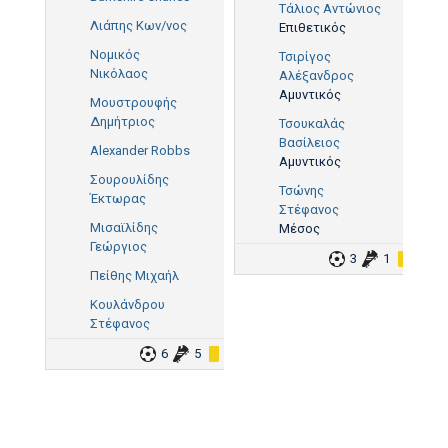
Τάλιος Αντώνιος
Λιάπης Κων/νος
Επιθετικός
Νομικός
Τσιρίγος
Νικόλαος
Αλέξανδρος
Αμυντικός
Μουστρουφής
Δημήτριος
Τσουκαλάς
Βασίλειος
Alexander Robbs
Αμυντικός
Σουρουλίδης
Τσώνης
Έκτωρας
Στέφανος
Μισαϊλίδης
Μέσος
Γεώργιος
3
1
1
Πείθης Μιχαήλ
Κουλάνδρου
Στέφανος
6
5
1