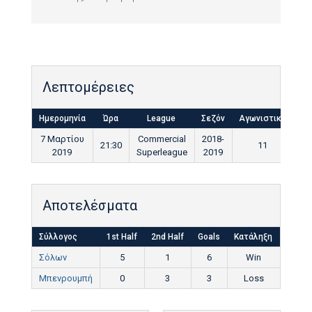
Λεπτομέρειες
Ημερομηνία
Ώρα
League
Σεζόν
Αγωνιστική
Τε
7 Μαρτίου
Commercial
2018-
21:30
11
9
2019
Superleague
2019
Αποτελέσματα
Σύλλογος
1st Half
2nd Half
Goals
Κατάληξη
Σόλων
5
1
6
Win
Μπενρουμπή
0
3
3
Loss