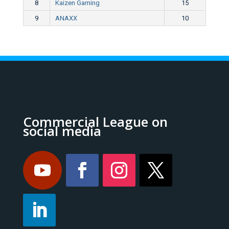
8
Kaizen Gaming
15
9
ANAXX
10
Commercial League on
social media