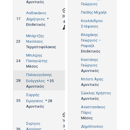
Αμυντικός
Γεώργιος
Πείθης Μιχαήλ
Λαδακάκος
30',
17
Δημήτριος
Κουλάνδρου
41'
Επιθετικός
Στέφανος
Βλαχάκης
Μπάρτζης
Γεώργιος –
23
Νικόλαος
Ραφαήλ
Τερματοφύλακας
Επιθετικός
Μπιλίρης
Καστάνης
24
Παναγιώτης
Γεώργιος
Μέσος
Αμυντικός
Παλαιογιάννης
Ντόστι Άρης
28
Ευάγγελος
35
Αμυντικός
Αμυντικός
Σώκλας Χρήστος
Σαρρής
Αμυντικός
35
Ειρηναίος
28
Αμυντικός
Αναστασάκος
Πάρις
Μέσος
16',
Συρίγος
37'
Δημόπουλος
36
Αργύρης