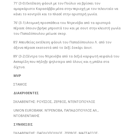
71′ (3-0) Εκτέλεση φάουλ με τον Πούλιο να βρίσκει τον
αμαρκάριστο Καρασάββα μέσα στην περιοχή με τον τελευταίο να
κάνει το κοντρόλ και το πλασέ στην αριστερή γωνία.
76′ (3-1) Ατομική προσπάθεια του Ντρενόβα από τα αριστερά
πέρασε όποιον βρήκε μπροστά του και με σουτ στην κλειστή γωνία
του Παπαδόπουλου μείωσε σκορ.
85′ Απευθείας εκτέλεση φάουλ του Παπαδόπουλου Λ. από τον
άξονα πέρασε εκατοστά από το δεξί δοκάρι άουτ.
89′ (3-2) Σέντρα του Ντρενόβα από τα δεξιά καρφωτή κεφαλιά του
Ακπαρίδη που πήδηξε ψηλοτερα από όλους και η μπάλα στα
δίχτυα.
MVP
ΣΤΑΜΟΣ
ΔΙΑΚΡΙΘΕΝΤΕΣ
ΣΚΛΑΒΕΝΙΤΗΣ: ΡΟΥΣΣΟΣ, ΖΕΡΒΟΣ, ΝΤΕΝΤΟΠΟΥΛΟΣ
UNION EUROBANK: ΝΤΡΕΝΟΒΑ, ΠΑΠΑΔΟΠΟΥΛΟΣ ΑΛ.,
ΝΤΟΒΛΕΝΤΑΚΗΣ
ΣΥΝΘΕΣΕΙΣ
ΣΚΛΑΒΕΝΙΤΗΣ: ΠΑΠΔΟΠΟΥΛΟΣ, ΖΕΡΒΟΣ, ΜΑΤΣΑΓΓΟΣ,