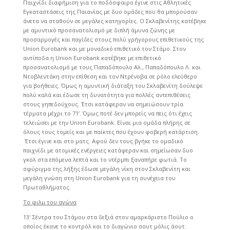
Παιχνίδι διαφήμιση για το ποδόσφαιρο έγινε στις Αθλητικές
Εγκαταστάσεις της Παιανίας με δυο ομάδες που θα μπορούσαν
άνετα να σταθούν σε μεγάλες κατηγορίες. Ο Σκλαβενίτης κατέβηκε
με αμυντικό προσανατολισμό με διπλή άμυνα ζώνης με
προσαρμογές και παγίδες στους πολύ γρήγορους επιθετικούς της
Union Eurobank και με μοναδικό επιθετικό τον Στάμο. Στον
αντίποδα η Union Eurobank κατέβηκε με επιθετικό
προσανατολισμό με τους Παπαδόπουλο Αλ., Παπαδόπουλο Λ. και
Ντοβλεντάκη στην επίθεση και τον Ντρένοβα σε ρόλο ελεύθερο
για βοήθειες. Όμως η αμυντική διάταξη του Σκλαβενίτη δούλεψε
πολύ καλά και έδωσε τη δυνατότητα για πολλές αντεπιθέσεις
στους γηπεδούχους. Έτσι κατάφεραν να σημειώσουν τρία
τέρματα μέχρι το 71’. Όμως ποτέ δεν μπορείς να πεις ότι έχεις
τελειώσει με την Union Eurobank. Είναι μια ομάδα πλήρης σε
όλους τους τομείς και με παίκτες που έχουν φοβερή κατάρτιση.
Έτσι έγινε και στο ματς. Αφού δεν τους βγήκε το ομαδικό
παιχνίδι με ατομικές ενέργειες κατάφεραν και σημείωσαν δυο
γκολ στα επόμενα λεπτά και το ντέρμπι ξαναπήρε φωτιά. Το
σφύριγμα της λήξης έδωσε μεγάλη νίκη στον Σκλαβενίτη και
μεγάλη γνώση στη Union Eurobank για τη συνέχεια του
Πρωταθλήματος.
Το φιλμ του αγώνα
13′ Σέντρα του Στάμου στα δεξιά στον αμαρκάριστο Πούλιο ο
οποίος έκανε το κοντρόλ και το διαγώνιο σουτ μόλις άουτ.