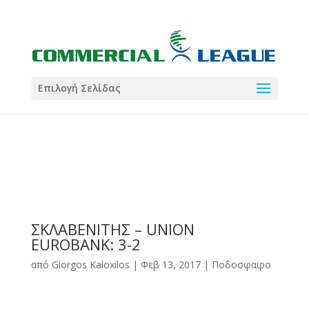
21:00
22:00
7 Ιούλ
1 Ιούλ
Summer League
Summer League
Dialectica
3
Coral
13
Coral
5
Σωματείο ΣΟΛ
0
Επιλογή Σελίδας
ΣΚΛΑΒΕΝΙΤΗΣ – UNION
EUROBANK: 3-2
από
Giorgos Kaloxilos
|
Φεβ 13, 2017
|
Ποδοσφαιρο