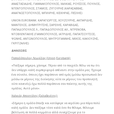
ΑΝΑΣΤΑΣΙΑΔΗΣ, ΓΙΑΝΝΑΚΟΠΟΥΛΟΣ, ΧΑΛΚΙΑΣ, ΡΟΥΣΣΟΣ, ΠΟΥΛΙΟΣ,
ΝΤΕΝΤΟΠΟΥΛΟΣ, ΣΤΑΜΟΣ, ΖΥΓΟΥΡΗΣ (ΚΑΡΑΣΑΒΒΑΣ,
ΑΝΑΓΝΩΣΤΟΠΟΥΛΟΣ, ΜΠΙΛΙΡΗΣ, ΚΙΣΚΗΡΑΣ, ΠΕΣΛΗΣ)
UNION EUROBANK: ΚΑΡΑΓΙΩΡΓΟΣ, ΧΟΥΖΟΥΡΗΣ, ΑΚΠΑΡΙΔΗΣ,
ΜΑΝΤΕΛΟΣ, ΔΗΜΗΤΡΙΤΣΗΣ, ΣΑΡΕΛΗΣ, ΚΑΡΑΒΙΔΑΣ,
ΠΑΠΑΔΟΠΟΥΛΟΣ Λ., ΠΑΠΑΔΟΠΟΥΛΟΣ ΑΛ., ΝΤΡΕΝΟΒΑ,
ΝΤΟΒΛΕΝΤΑΚΗΣ (ΓΙΑΝΝΟΠΟΥΛΟΣ, ΙΑΤΡΙΔΗΣ, ΠΑΠΑΤΣΟΥΤΣΟΣ,
ΨΩΝΗΣ, ΑΝΤΩΝΟΠΟΥΛΟΣ, ΜΗΤΡΟΓΙΑΝΝΗΣ, ΜΙΧΟΣ, ΚΑΚΙΟΥΖΗΣ,
ΓΚΡΙΤΖΑΛΗΣ)
ΔΗΛΩΣΕΙΣ
Παπαδόπουλος Λεωνίδας (
Union
Eurobank
):
«Παίξαμε σήμερα, χάσαμε. Πέραν από το παιχνίδι θέλω να πω ότι
δεν υπάρχει καλή συμπεριφορά απέναντι στην ομάδα μας. Έχουμε
ένα σύνολο, όποιος έχει παράπονο από εμάς (μιλάω προσωπικά δεν
μιλάω εκ μέρους της διοίκησης ούτε εκ μέρους του προπονητή
ούτε κανενός), έχω πολλά παράπονα σαν παίκτης αυτής της
ομάδας. Αυτό μόνο».
Χαλκιάς Αποστόλης (Σκλαβενίτης):
«Σήμερα η ομάδα έπαιξε και κατάφερε να κερδίσει μια πάρα πολύ
καλή ομάδα. Δεν παίξαμε τόσο καλά όσο θα θέλαμε, θέλουμε
βελτίωση σε πολλά κομμάτια αλλά συνεχίζουμε για το