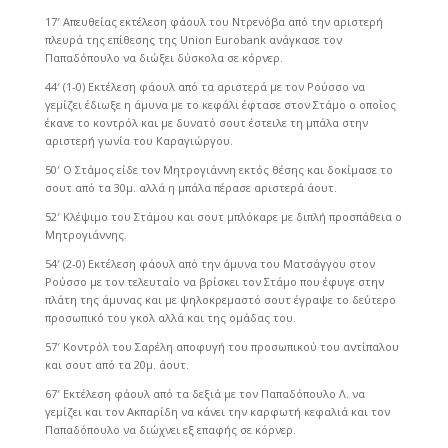
17′ Απευθείας εκτέλεση φάουλ του Ντρενόβα από την αριστερή
πλευρά της επίθεσης της Union Eurobank ανάγκασε τον
Παπαδόπουλο να διώξει δύσκολα σε κόρνερ.
44′ (1-0) Εκτέλεση φάουλ από τα αριστερά με τον Ρούσσο να
γεμίζει έδιωξε η άμυνα με το κεφάλι έφτασε στον Στάμο ο οποίος
έκανε το κοντρόλ και με δυνατό σουτ έστειλε τη μπάλα στην
αριστερή γωνία του Καραγιώργου.
50′ Ο Στάμος είδε τον Μητρογιάννη εκτός θέσης και δοκίμασε το
σουτ από τα 30μ. αλλά η μπάλα πέρασε αριστερά άουτ.
52′ Κλέψιμο του Στάμου και σουτ μπλόκαρε με διπλή προσπάθεια ο
Μητρογιάννης.
54′ (2-0) Εκτέλεση φάουλ από την άμυνα του Ματσάγγου στον
Ρούσσο με τον τελευταίο να βρίσκει τον Στάμο που έφυγε στην
πλάτη της άμυνας και με ψηλοκρεμαστό σουτ έγραψε το δεύτερο
προσωπικό του γκολ αλλά και της ομάδας του.
57′ Κοντρόλ του Σαρέλη αποφυγή του προσωπικού του αντίπαλου
και σουτ από τα 20μ. άουτ.
67′ Εκτέλεση φάουλ από τα δεξιά με τον Παπαδόπουλο Λ. να
γεμίζει και τον Ακπαρίδη να κάνει την καρφωτή κεφαλιά και τον
Παπαδόπουλο να διώχνει εξ επαφής σε κόρνερ.