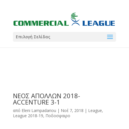
21:00
22:00
7 Ιούλ
1 Ιούλ
Summer League
Summer League
Dialectica
3
Coral
13
Coral
5
Σωματείο ΣΟΛ
0
Επιλογή Σελίδας
ΝΕΟΣ ΑΠΟΛΛΩΝ 2018-
ACCENTURE 3-1
από
Eleni Lampadariou
|
Νοέ 7, 2018
|
League
,
League 2018-19
,
Ποδοσφαιρο