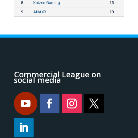
8
Kaizen Gaming
15
9
ANAXX
10
Commercial League on
social media