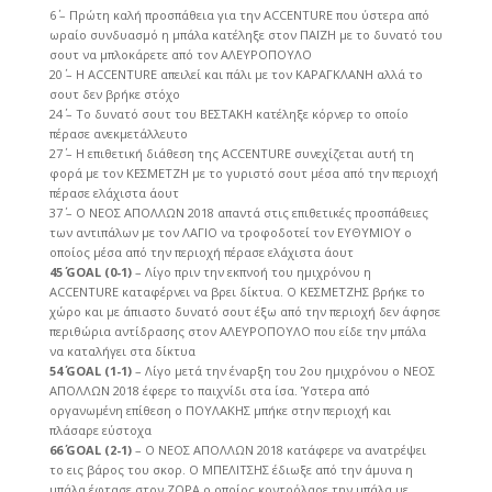
6΄ – Πρώτη καλή προσπάθεια για την ACCENTURE που ύστερα από
ωραίο συνδυασμό η μπάλα κατέληξε στον ΠΑΪΖΗ με το δυνατό του
σουτ να μπλοκάρετε από τον ΑΛΕΥΡΟΠΟΥΛΟ
20΄ – Η ACCENTURE απειλεί και πάλι με τον ΚΑΡΑΓΚΛΑΝΗ αλλά το
σουτ δεν βρήκε στόχο
24΄ – Το δυνατό σουτ του ΒΕΣΤΑΚΗ κατέληξε κόρνερ το οποίο
πέρασε ανεκμετάλλευτο
27΄ – Η επιθετική διάθεση της ACCENTURE συνεχίζεται αυτή τη
φορά με τον ΚΕΣΜΕΤΖΗ με το γυριστό σουτ μέσα από την περιοχή
πέρασε ελάχιστα άουτ
37΄ – Ο ΝΕΟΣ ΑΠΟΛΛΩΝ 2018 απαντά στις επιθετικές προσπάθειες
των αντιπάλων με τον ΛΑΓΙΟ να τροφοδοτεί τον ΕΥΘΥΜΙΟΥ ο
οποίος μέσα από την περιοχή πέρασε ελάχιστα άουτ
45΄ GOAL (0-1)
– Λίγο πριν την εκπνοή του ημιχρόνου η
ACCEΝTURE καταφέρνει να βρει δίκτυα. Ο ΚΕΣΜΕΤΖΗΣ βρήκε το
χώρο και με άπιαστο δυνατό σουτ έξω από την περιοχή δεν άφησε
περιθώρια αντίδρασης στον ΑΛΕΥΡΟΠΟΥΛΟ που είδε την μπάλα
να καταλήγει στα δίκτυα
54΄ GOAL (1-1)
– Λίγο μετά την έναρξη του 2ου ημιχρόνου ο ΝΕΟΣ
ΑΠΟΛΛΩΝ 2018 έφερε το παιχνίδι στα ίσα. Ύστερα από
οργανωμένη επίθεση ο ΠΟΥΛΑΚΗΣ μπήκε στην περιοχή και
πλάσαρε εύστοχα
66΄ GOAL (2-1)
– Ο ΝΕΟΣ ΑΠΟΛΛΩΝ 2018 κατάφερε να ανατρέψει
το εις βάρος του σκορ. Ο ΜΠΕΛΙΤΣΗΣ έδιωξε από την άμυνα η
μπάλα έφτασε στον ΖΟΡΑ ο οποίος κοντρόλαρε την μπάλα με