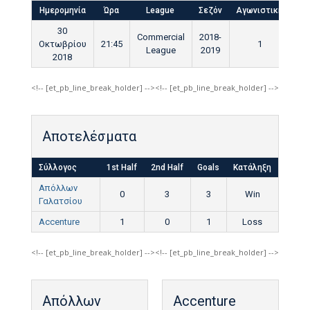
Ημερομηνία
Ώρα
League
Σεζόν
Αγωνιστική
Τελ
30
Commercial
2018-
Οκτωβρίου
21:45
1
9
League
2019
2018
<!-- [et_pb_line_break_holder] --><!-- [et_pb_line_break_holder] -->
Αποτελέσματα
Σύλλογος
1st Half
2nd Half
Goals
Κατάληξη
Απόλλων
0
3
3
Win
Γαλατσίου
Accenture
1
0
1
Loss
<!-- [et_pb_line_break_holder] --><!-- [et_pb_line_break_holder] -->
Απόλλων
Accenture