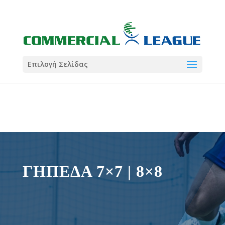
21:00
22:00
7 Ιούλ
1 Ιούλ
Summer League
Summer League
Dialectica
3
Coral
13
Coral
5
Σωματείο ΣΟΛ
0
Επιλογή Σελίδας
ΓΗΠΕΔΑ 7×7 | 8×8