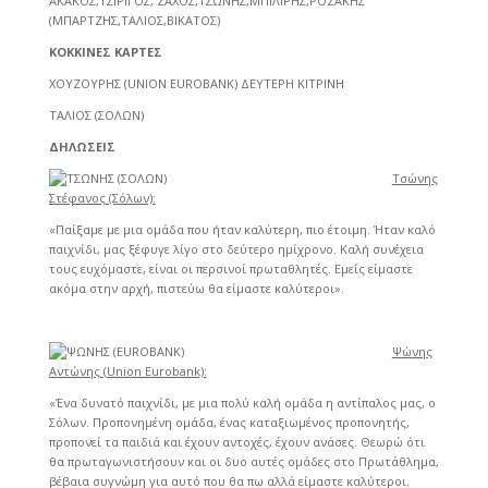
ΑΚΑΚΟΣ,ΤΣΙΡΙΓΟΣ, ΖΑΧΟΣ,ΤΣΩΝΗΣ,ΜΠΙΛΙΡΗΣ,ΡΟΖΑΚΗΣ
(ΜΠΑΡΤΖΗΣ,ΤΑΛΙΟΣ,ΒΙΚΑΤΟΣ)
ΚΟΚΚΙΝΕΣ ΚΑΡΤΕΣ
ΧΟΥΖΟΥΡΗΣ (UNION EUROBANK) ΔΕΥΤΕΡΗ ΚΙΤΡΙΝΗ
ΤΑΛΙΟΣ (ΣΟΛΩΝ)
ΔΗΛΩΣΕΙΣ
Τσώνης
Στέφανος (Σόλων):
«Παίξαμε με μια ομάδα που ήταν καλύτερη, πιο έτοιμη. Ήταν καλό
παιχνίδι, μας ξέφυγε λίγο στο δεύτερο ημίχρονο. Καλή συνέχεια
τους ευχόμαστε, είναι οι περσινοί πρωταθλητές. Εμείς είμαστε
ακόμα στην αρχή, πιστεύω θα είμαστε καλύτεροι».
Ψώνης
Αντώνης (
Union Eurobank)
:
«Ένα δυνατό παιχνίδι, με μια πολύ καλή ομάδα η αντίπαλος μας, ο
Σόλων. Προπονημένη ομάδα, ένας καταξιωμένος προπονητής,
προπονεί τα παιδιά και έχουν αντοχές, έχουν ανάσες. Θεωρώ ότι
θα πρωταγωνιστήσουν και οι δυο αυτές ομάδες στο Πρωτάθλημα,
βέβαια συγνώμη για αυτό που θα πω αλλά είμαστε καλύτεροι.