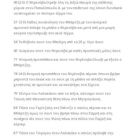
49′(2-0) Ο Ντρενόβα έτρεξε όλη τη δεξιά πλευρά της επίθεσης
γύρισε στον Παπαδόπουλο Α. με τον επιθετικό της Union Eurobank
να πετυχαίνει το δεύτερο τέρμα του.
51′ (3-0) Λάθος συννενόηση του Μπάρτζη με τον κεντρικό
αμυντικό έκλεψε τη μπάλα ο Ντρενόβα και μετά από μια μικρή
κούρσα την έσπρωξε στο κενό τέρμα.
54´ Ευθύβολο σουτ του Μπιλίρη από τα 20 μ. λίγο άουτ.
60′ Διαγώνιο σουτ του Ντρενόβα με καλές προοπτικές μόλις άουτ.
71′ Ατομική προσπάθεια και σουτ του Ντρένοβα έδιωξε με έξοδο ο
Μπάρτζης.
74′ (4-0) Ατομική προσπάθεια του Ντρένοβα, πέρασε όποιον βρήκε
μπροστά του έκανε και το σουτ με τη μπάλα να αλλάζει πορεία
χτυπόντας σε αμυντικό και να καταλήγει στα δίχτυα.
79′ Σέντρα του Λαδακάκου από τα δεξιά, αδύναμο σουτ του
Τσώνη από πλεονεκτική θέση πάνω στο Μητρογιάννη.
84′ Πάσα του Γκρίτζαλη στο Σπέντζο ο οποίος πέρασε και το
Μπάρτζη όμως το σουτ του βρήκε πάνω στον Σαρρή και στη
συνέχεια νέο σουτ του Ψώνη πάνω στα πόδια του Σαρρή και
κόρνερ.
87′ Πάσα του Τσιρίγου στον Λαδακάκο ο οποίος πρόλαβε την