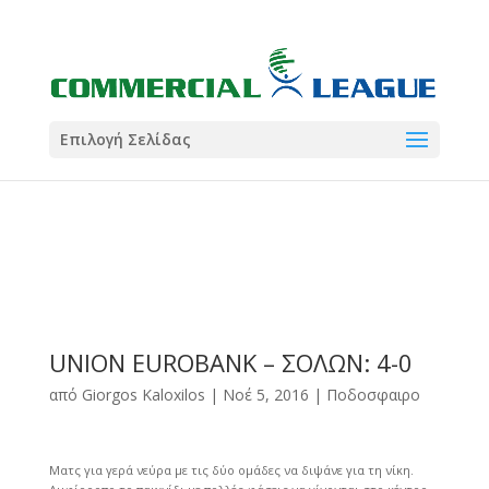
21:00
22:00
7 Ιούλ
1 Ιούλ
Summer League
Summer League
Dialectica
3
Coral
13
Coral
5
Σωματείο ΣΟΛ
0
Επιλογή Σελίδας
UNION EUROBANK – ΣΟΛΩΝ: 4-0
από
Giorgos Kaloxilos
|
Νοέ 5, 2016
|
Ποδοσφαιρο
Ματς για γερά νεύρα με τις δύο ομάδες να διψάνε για τη νίκη.