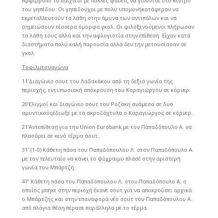
Αμφίρροπο το παιχνίδι με πολλές φάσεις να γίνονται στο κέντρο
του γηπέδου. Οι γηπεδούχοι με πολύ υπομονήκατάφεραν να
εκμεταλλευτούν τα λάθη στην άμυνα των αντιπάλων και να
σημειώσουν τέσσερα όμορφα γκολ. Οι φιλοξενούμενοι πλήρωσαν
τα λάθη τους αλλά και την αφλογιστία στην επίθεση. Είχαν κατά
διαστήματα πολύ καλή παρουσία αλλά δεν την μετουσίασαν σε
γκολ.
Τοφιλμτουαγώνα
11’Διαγώνιο σουτ του Λαδακάκου από τη δεξιά γωνία της
περιοχής, εντυπωσιακή απόκρουση του Καραγιώργου σε κόρνερ.
20’Ελιγμοί και διαγώνιο σουτ του Ροζάκη ανάμεσα σε δυο
αμυντικούςέδιωξε με τα ακροδάχτυλα ο Καραγιώργος σε κόρνερ.
21’Αντεπίθεση για την Union Eurobank με τον Παπαδόπουλο Α. να
πλασάρει σε κενό τέρμα άουτ.
31′ (1-0) Κάθετη πάσα του Παπαδόπουλου Λ. στον Παπαδόπουλο Α.
με τον τελευταίο να κάνει το ψύχραιμο πλασέ στην αριστερή
γωνία του Μπάρτζη.
47′ Κάθετη πάσα του Παπαδόπουλου Λ. στον Παπαδόπουλο Α. ο
οποίος μπήκε στην περιοχή έκανε σουτ για να αποκρούσει αρχικά
ο Μπάρτζης και στην επαναφορά νέο σουτ του Παπαδόπουλου Α.
από πλάγια θέση πέρασε παράλληλα με το τέρμα.