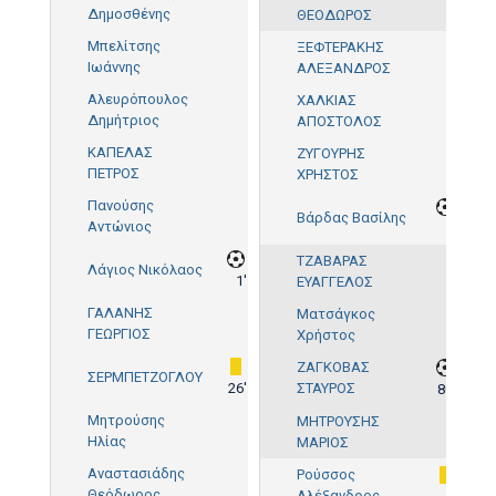
Δημοσθένης
ΘΕΟΔΩΡΟΣ
Μπελίτσης
ΞΕΦΤΕΡΑΚΗΣ
Ιωάννης
ΑΛΕΞΑΝΔΡΟΣ
Αλευρόπουλος
ΧΑΛΚΙΑΣ
Δημήτριος
ΑΠΟΣΤΟΛΟΣ
ΚΑΠΕΛΑΣ
ΖΥΓΟΥΡΗΣ
ΠΕΤΡΟΣ
ΧΡΗΣΤΟΣ
Πανούσης
Βάρδας Βασίλης
Αντώνιος
5'
ΤΖΑΒΑΡΑΣ
Λάγιος Νικόλαος
1'
ΕΥΑΓΓΕΛΟΣ
ΓΑΛΑΝΗΣ
Ματσάγκος
ΓΕΩΡΓΙΟΣ
Χρήστος
ΖΑΓΚΟΒΑΣ
ΣΕΡΜΠΕΤΖΟΓΛΟΥ
26'
ΣΤΑΥΡΟΣ
80'
Μητρούσης
ΜΗΤΡΟΥΣΗΣ
Ηλίας
ΜΑΡΙΟΣ
Αναστασιάδης
Ρούσσος
Θεόδωρος
Αλέξανδρος