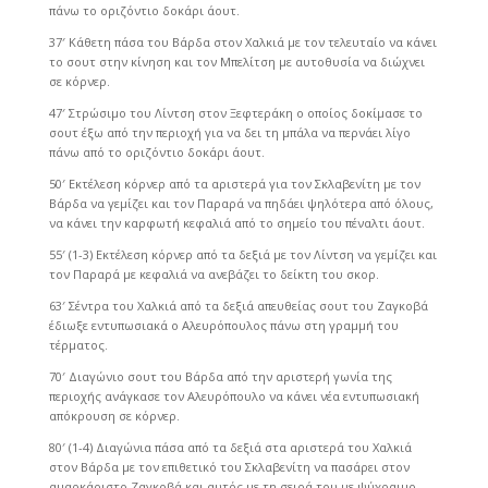
πάνω το οριζόντιο δοκάρι άουτ.
37′ Κάθετη πάσα του Βάρδα στον Χαλκιά με τον τελευταίο να κάνει
το σουτ στην κίνηση και τον Μπελίτση με αυτοθυσία να διώχνει
σε κόρνερ.
47′ Στρώσιμο του Λίντση στον Ξεφτεράκη ο οποίος δοκίμασε το
σουτ έξω από την περιοχή για να δει τη μπάλα να περνάει λίγο
πάνω από το οριζόντιο δοκάρι άουτ.
50′ Εκτέλεση κόρνερ από τα αριστερά για τον Σκλαβενίτη με τον
Βάρδα να γεμίζει και τον Παραρά να πηδάει ψηλότερα από όλους,
να κάνει την καρφωτή κεφαλιά από το σημείο του πέναλτι άουτ.
55′ (1-3) Εκτέλεση κόρνερ από τα δεξιά με τον Λίντση να γεμίζει και
τον Παραρά με κεφαλιά να ανεβάζει το δείκτη του σκορ.
63′ Σέντρα του Χαλκιά από τα δεξιά απευθείας σουτ του Ζαγκοβά
έδιωξε εντυπωσιακά ο Αλευρόπουλος πάνω στη γραμμή του
τέρματος.
70′ Διαγώνιο σουτ του Βάρδα από την αριστερή γωνία της
περιοχής ανάγκασε τον Αλευρόπουλο να κάνει νέα εντυπωσιακή
απόκρουση σε κόρνερ.
80′ (1-4) Διαγώνια πάσα από τα δεξιά στα αριστερά του Χαλκιά
στον Βάρδα με τον επιθετικό του Σκλαβενίτη να πασάρει στον
αμαρκάριστο Ζαγκοβά και αυτός με τη σειρά του με ψύχραιμο