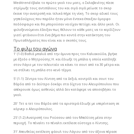
Meditrend έβαλε το πρώτο γκολ του ματς, ο Σκλαβενίτης πίεσε
στρίμωξε τους αντιπάλους του και σιγά σιγά μείωσε το σκορ
έκανε την ανατροπή και τελικά πήρε τη νίκη. Το σκορ αδικεί τους
γηπεδούχους που παρόλο ήταν μόνο έντεκα έπαιξαν όμορφο
ποδόσφαιρο και θα μπορούσαν να είχαν πετύχει και άλλο γκολ. Οι
φιλοξενούμενοι έδειξαν πως θέλουν το κάθε ματς να το κερδίζουν
γιατί φτάνουν έτσι ένα βήμα πιο κοντά στην κατάκτηση του
Πρωταθλήματος που είναι και ο σκοπός τους.
Το φιλμ του αγώνα
1′ (1-0) Βαθιά μπαλιά από την άμυνα προς τον Καλιακούδα, βγήκε
με έξοδο ο Μητρούσης Η. και έδιωξε τη μπάλα η οποία κατέληξε
στον Λάγιο με τον τελευταίο να κάνει το σουτ από τα 30 μέτρα και
να στέλνει τη μπάλα στο κενό τέρμα.
5′ (1-1) Σέντρα του Λίντση από τα δεξιά, κοντρόλ και σουτ του
Βάρδα από το δεύτερο δοκάρι στα δίχτυα του Αλευρόπουλου που
απέκρουσε όμως ασθενώς αλλά δεν κατάφερε να αποσοβήσει το
γκολ.
20′ Τετ α τετ του Βάρδα από τα αριστερά έδιωξε με υπερένταση σε
κόρνερ ο Αλευρόπουλος.
25′ (1-2) Ανατροπή του Ρούσσου από τον Μπελίτση μέσα στην
περιοχή. Το πέναλτι το πέναλτι εκτέλεσε εύστοχα ο Λίντσης.
31′ Απευθείας εκτέλεση φάουλ του Λάγιου από τον άξονα πέρασε