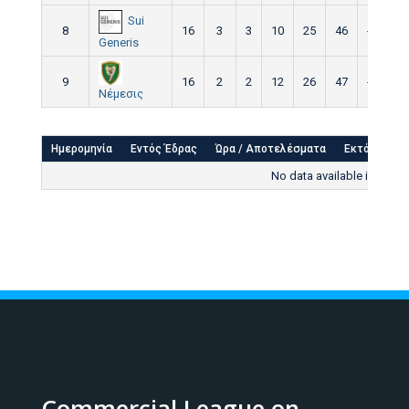
Sui
8
16
3
3
10
25
46
-21
Generis
9
16
2
2
12
26
47
-21
Νέμεσις
Ημερομηνία
Εντός Έδρας
Ώρα / Αποτελέσματα
Εκτός έδρα
No data available in table
Commercial League on