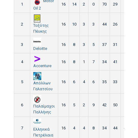
Motor
1
16
14
2
0
70
29
41
Oil 2
2
16
10
3
3
44
26
18
Τοξότης
Πέυκης
3
16
8
3
5
37
31
6
Deloitte
4
16
8
1
7
34
41
-7
Accenture
5
16
6
4
6
35
33
2
Απόλλων
Γαλατσίου
6
16
5
2
9
42
50
-8
Παλαίμαχοι
Παλλήνης
7
16
4
4
8
34
44
-10
Ελληνικά
Πετρέλαια