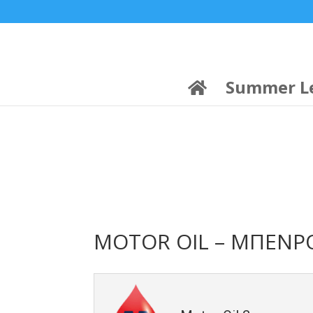
21:00
22:00
7 Ιούλ
1 Ιούλ
Summer League
Summer League
Dialectica
3
Coral
13
Coral
5
Σωματείο ΣΟΛ
0
Summer L
MOTOR OIL – ΜΠΕΝ