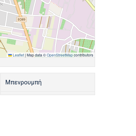
Leaflet
|
Map data ©
OpenStreetMap
contributors
Μπενρουμπή