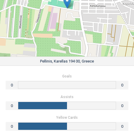
Pellinis, Karellas 194 00, Greece
Goals
0
0
Assists
0
0
Yellow Cards
0
0