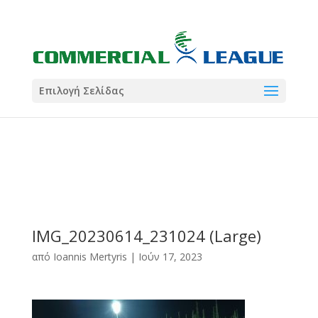
21:00
22:00
7 Ιούλ
1 Ιούλ
Summer League
Summer League
Dialectica
3
Coral
13
Coral
5
Σωματείο ΣΟΛ
0
Επιλογή Σελίδας
IMG_20230614_231024 (Large)
από
Ioannis Mertyris
|
Ιούν 17, 2023