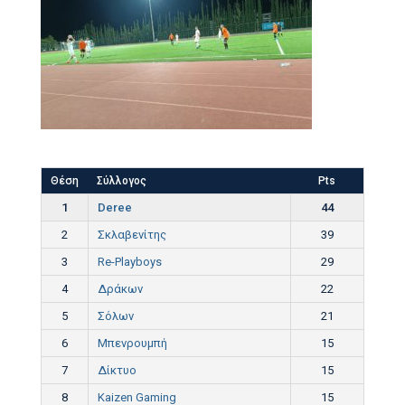
Θέση
Σύλλογος
Pts
1
Deree
44
2
Σκλαβενίτης
39
3
Re-Playboys
29
4
Δράκων
22
5
Σόλων
21
6
Μπενρουμπή
15
7
Δίκτυο
15
8
Kaizen Gaming
15