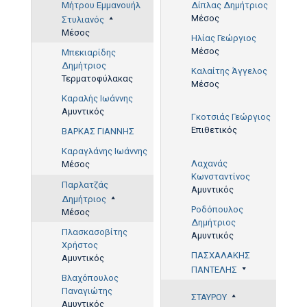
Μήτρου Εμμανουήλ
Δίπλας Δημήτριος
Μέσος
Στυλιανός
Μέσος
Ηλίας Γεώργιος
Μέσος
Μπεκιαρίδης
Δημήτριος
Καλαίτης Άγγελος
Τερματοφύλακας
Μέσος
Καραλής Ιωάννης
Αμυντικός
Γκοτσιάς Γεώργιος
60',
Επιθετικός
64',
ΒΑΡΚΑΣ ΓΙΑΝΝΗΣ
67'
Καραγλάνης Ιωάννης
Λαχανάς
Μέσος
63'
Κωνσταντίνος
Παρλατζάς
Αμυντικός
Δημήτριος
Ροδόπουλος
Μέσος
Δημήτριος
Πλασκασοβίτης
Αμυντικός
Χρήστος
ΠΑΣΧΑΛΑΚΗΣ
Αμυντικός
ΠΑΝΤΕΛΗΣ
Βλαχόπουλος
Παναγιώτης
ΣΤΑΥΡΟΥ
23'
Αμυντικός