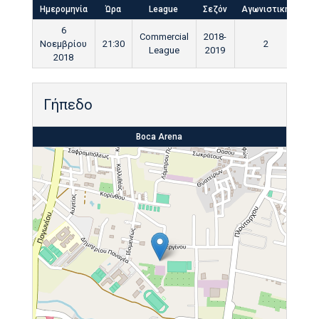
Ημερομηνία
Ώρα
League
Σεζόν
Αγωνιστική
Τελ
6
Commercial
2018-
Νοεμβρίου
21:30
2
9
League
2019
2018
Γήπεδο
Boca Arena