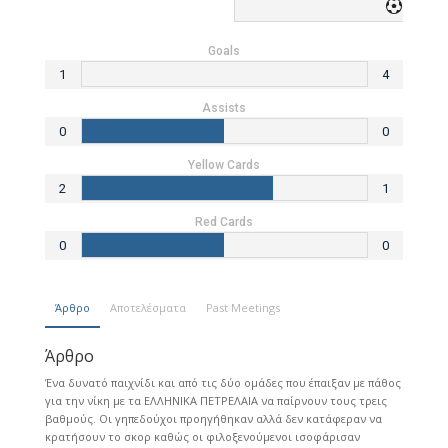
4
1
Goals
1
4
Assists
0
0
Yellow Cards
2
1
Red Cards
0
0
Άρθρο
Αποτελέσματα
Past Meetings
Άρθρο
Ένα δυνατό παιχνίδι και από τις δύο ομάδες που έπαιξαν με πάθος
για την νίκη με τα ΕΛΛΗΝΙΚΑ ΠΕΤΡΕΛΑΙΑ να παίρνουν τους τρεις
βαθμούς. Οι γηπεδούχοι προηγήθηκαν αλλά δεν κατάφεραν να
κρατήσουν το σκορ καθώς οι φιλοξενούμενοι ισοφάρισαν