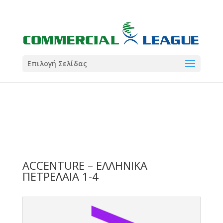
21:00
22:00
7 Ιούλ
1 Ιούλ
Summer League
Summer League
Dialectica
3
Coral
13
Coral
5
Σωματείο ΣΟΛ
0
Επιλογή Σελίδας
ACCENTURE – ΕΛΛΗΝΙΚΑ
ΠΕΤΡΕΛΑΙΑ 1-4