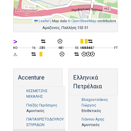
Leaflet
|
Map data ©
OpenStreetMap
contributors
Αμαζονoς, Παλλήνη 153 51
KO
16
23
25
40
41
55
60
60
63
64
65
67
FT
Accenture
Ελληνικά
Πετρέλαια
ΚΕΣΜΕΤΖΗΣ
ΜΙΧΑΛΗΣ
60'
Βλαχουτσάκος
Παϊζής Γεράσιμος
Γιώργος
41'
Αμυντικός
Επιθετικός
ΠΑΠΑΧΡΙΣΤΟΔΟΥΛΟΥ
Γιάννου Άρης
ΣΠΥΡΙΔΩΝ
Αμυντικός