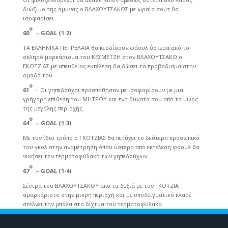
διώξιμο της άμυνας ο ΒΛΑΧΟΥΤΣΑΚΟΣ με ωραίο σουτ θα
ισοφαρίσει.
ο
60
– GOAL (1-2)
ΤΑ ΕΛΛΗΝΙΚΑ ΠΕΤΡΕΛΑΙΑ θα κερδίσουν φάουλ ύστερα από το
σκληρό μαρκάρισμα του ΚΕΣΜΕΤΖΗ στον ΒΛΑΧΟΥΤΣΑΚΟ ο
ΓΚΟΤΖΙΑΣ με απευθείας εκτέλεση θα δώσει το προβάδισμα στην
ομάδα του.
ο
61
– Οι γηπεδούχοι προσπάθησαν με ισοφαρίσουν με μια
γρήγορη επίθεση του ΜΗΤΡΟΥ και ένα δυνατό σου από το ύψος
της μεγάλης περιοχής.
ο
64
– GOAL (1-3)
Με τον ίδιο τρόπο ο ΓΚΟΤΖΙΑΣ θα πετύχει το δεύτερο προσωπικό
του γκολ στην αναμέτρηση όπου ύστερα από εκτέλεση φάουλ θα
νικήσει τον τερματοφύλακα των γηπεδούχων.
ο
67
– GOAL (1-4)
Σέντρα του ΒΛΑΧΟΥΤΣΑΚΟΥ απο τα δεξιά με τον ΓΚΟΤΖΙΑ
αμαρκάριστο στην μικρή περιοχή και με υποδειγματικό πλασέ
στέλνει την μπάλα στα δίχτυα του τερματοφύλακα.