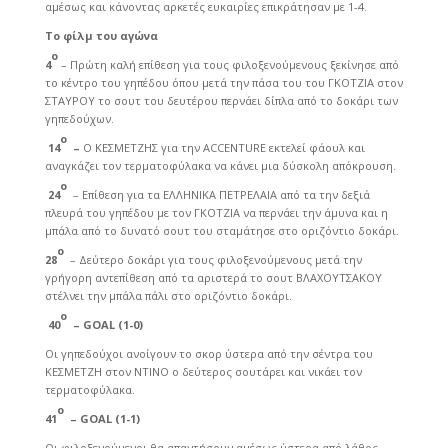
αμέσως και κάνοντας αρκετές ευκαιρίες επικράτησαν με 1-4.
Το φίλμ του αγώνα
ο
4
– Πρώτη καλή επίθεση για τους φιλοξενούμενους ξεκίνησε από
το κέντρο του γηπέδου όπου μετά την πάσα του του ΓΚΟΤΖΙΑ στον
ΣΤΑΥΡΟΥ το σουτ του δευτέρου περνάει δίπλα από το δοκάρι των
γηπεδούχων.
ο
14
–
Ο ΚΕΣΜΕΤΖΗΣ για την ACCENTURE εκτελεί φάουλ και
αναγκάζει τον τερματοφύλακα να κάνει μια δύσκολη απόκρουση.
ο
24
– Επίθεση για τα ΕΛΛΗΝΙΚΑ ΠΕΤΡΕΛΑΙΑ από τα την δεξιά
πλευρά του γηπέδου με τον ΓΚΟΤΖΙΑ να περνάει την άμυνα και η
μπάλα από το δυνατό σουτ του σταμάτησε στο οριζόντιο δοκάρι.
ο
28
– Δεύτερο δοκάρι για τους φιλοξενούμενους μετά την
γρήγορη αντεπίθεση από τα αριστερά το σουτ ΒΛΑΧΟΥΤΣΑΚΟΥ
στέλνει την μπάλα πάλι στο οριζόντιο δοκάρι.
ο
40
– GOAL (1-0)
Οι γηπεδούχοι ανοίγουν το σκορ ύστερα από την σέντρα του
ΚΕΣΜΕΤΖΗ στον ΝΤΙΝΟ ο δεύτερος σουτάρει και νικάει τον
τερματοφύλακα.
ο
41
– GOAL (1-1)
Οι φιλοξενούμενοι θα απαντήσουν αμέσως ύστερα από λάθος