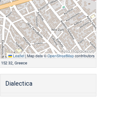
Leaflet
|
Map data ©
OpenStreetMap
contributors
 152 32, Greece
Dialectica