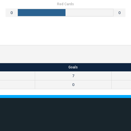
Red Cards
0
0
Goals
7
0