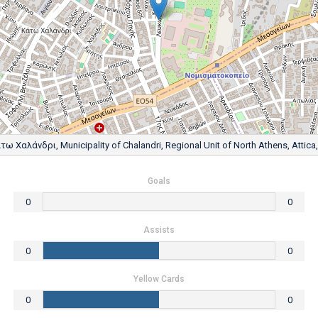
 Χαλάνδρι, Municipality of Chalandri, Regional Unit of North Athens, Attica,
Goals
0
0
Assists
0
0
Yellow Cards
0
0