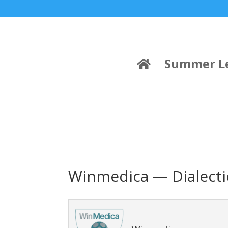
21:00
22:00
7 Ιούλ
1 Ιούλ
Summer League
Summer League
Dialectica
3
Coral
13
Coral
5
Σωματείο ΣΟΛ
0
Summer L
Winmedica — Dialecti