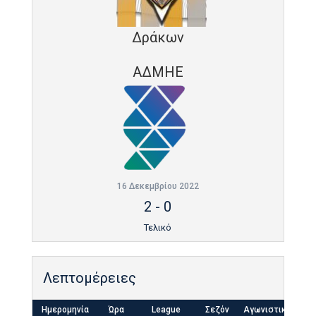
Δράκων
ΑΔΜΗΕ
16 Δεκεμβρίου 2022
2
-
0
Τελικό
Λεπτομέρειες
Ημερομηνία
Ώρα
League
Σεζόν
Αγωνιστική
Τε