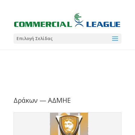
21:00
22:00
7 Ιούλ
1 Ιούλ
Summer League
Summer League
Dialectica
3
Coral
13
Coral
5
Σωματείο ΣΟΛ
0
Επιλογή Σελίδας
Δράκων — ΑΔΜΗΕ