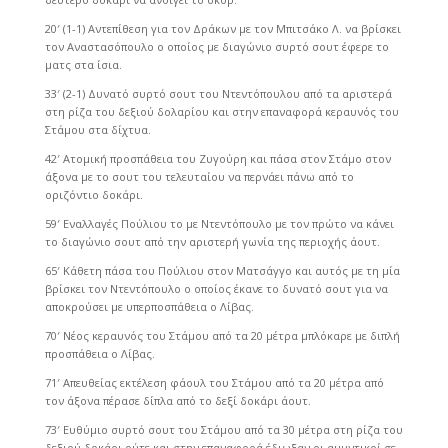
20′ (1-1) Αντεπίθεση για τον Δράκων με τον Μπιτσάκο Λ. να βρίσκει
τον Αναστασόπουλο ο οποίος με διαγώνιο συρτό σουτ έφερε το
ματς στα ίσια.
33′ (2-1) Δυνατό συρτό σουτ του Ντεντόπουλου από τα αριστερά
στη ρίζα του δεξιού δολαρίου και στην επαναφορά κεραυνός του
Στάμου στα δίχτυα.
42′ Ατομική προσπάθεια του Ζυγούρη και πάσα στον Στάμο στον
άξονα με το σουτ του τελευταίου να περνάει πάνω από το
οριζόντιο δοκάρι.
59′ Εναλλαγές Πούλιου το με Ντεντόπουλο με τον πρώτο να κάνει
το διαγώνιο σουτ από την αριστερή γωνία της περιοχής άουτ.
65′ Κάθετη πάσα του Πούλιου στον Ματσάγγο και αυτός με τη μία
βρίσκει τον Ντεντόπουλο ο οποίος έκανε το δυνατό σουτ για να
αποκρούσει με υπερποσπάθεια ο Λίβας.
70′ Νέος κεραυνός του Στάμου από τα 20 μέτρα μπλόκαρε με διπλή
προσπάθεια ο Λίβας.
71′ Απευθείας εκτέλεση φάουλ του Στάμου από τα 20 μέτρα από
τον άξονα πέρασε δίπλα από το δεξί δοκάρι άουτ.
73′ Ευθύμιο συρτό σουτ του Στάμου από τα 30 μέτρα στη ρίζα του
δεξιού δοκάρι ούτε και στην επαναφορά έδιωξαν οι αμυντικοί σε