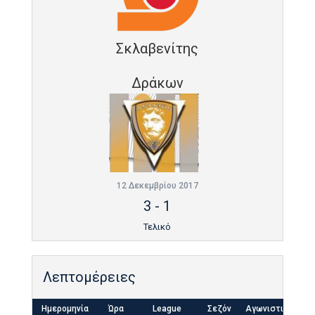
Σκλαβενίτης
Δράκων
12 Δεκεμβρίου 2017
3
-
1
Τελικό
Λεπτομέρειες
Ημερομηνία
Ώρα
League
Σεζόν
Αγωνιστική
Τ