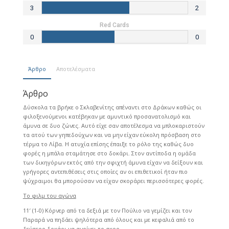
3
2
Red Cards
0
0
Άρθρο
Αποτελέσματα
Άρθρο
Δύσκολα τα βρήκε ο Σκλαβενίτης απέναντι στο Δράκων καθώς οι
φιλοξενούμενοι κατέβηκαν με αμυντικό προσανατολισμό και
άμυνα σε δυο ζώνες. Αυτό είχε σαν αποτέλεσμα να μπλοκαριστούν
τα ατού των γηπεδούχων και να μην είχαν εύκολη πρόσβαση στο
τέρμα το Λίβα. Η ατυχία επίσης έπαιξε το ρόλο της καθώς δυο
φορές η μπάλα σταμάτησε στο δοκάρι. Στον αντίποδα η ομάδα
των δικηγόρων εκτός από την σφιχτή άμυνα είχαν να δείξουν και
γρήγορες αντεπιθέσεις στις οποίες αν οι επιθετικοί ήταν πιο
ψύχραιμοι θα μπορούσαν να είχαν σκοράρει περισσότερες φορές.
Το φιλμ του αγώνα
11′ (1-0) Κόρνερ από τα δεξιά με τον Πούλιο να γεμίζει και τον
Παραρά να πηδάει ψηλότερα από όλους και με κεφαλιά από το
δεύτερο δοκάρι να ανοίγει το σκορ.