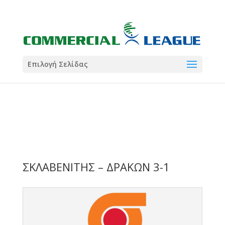
21:00
22:00
7 Ιούλ
1 Ιούλ
Summer League
Summer League
Dialectica
3
Coral
13
Coral
5
Σωματείο ΣΟΛ
0
Επιλογή Σελίδας
ΣΚΛΑΒΕΝΙΤΗΣ – ΔΡΑΚΩΝ 3-1