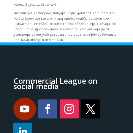
Κεσσές Ζαχαρίας (Δράκων):
«Καταπληκτικό παιχνίδι, παίξαμε με μια φανταστική ομάδα. Τα
παιδιά έχουν μια καταπληκτική ομάδα, νομίζω ότι είναι του
υψηλότερου επιπέδου σε αυτό το Πρωτάθλημα. Εμείς κάναμε ότι
μπορούσαμε, ήμασταν μόνο με έντεκα παίκτες και νομίζω ότι
χτυπήσαμε το παιχνίδι μέχρι εκεί που μας επέτρεψαν οι δυνάμεις
μας. Καλή συνέχεια στα παιδιά».
Commercial League on
social media