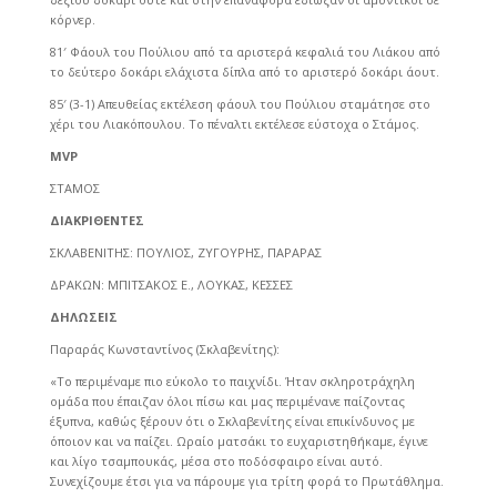
κόρνερ.
81′ Φάουλ του Πούλιου από τα αριστερά κεφαλιά του Λιάκου από
το δεύτερο δοκάρι ελάχιστα δίπλα από το αριστερό δοκάρι άουτ.
85′ (3-1) Απευθείας εκτέλεση φάουλ του Πούλιου σταμάτησε στο
χέρι του Λιακόπουλου. Το πέναλτι εκτέλεσε εύστοχα ο Στάμος.
MVP
ΣΤΑΜΟΣ
ΔΙΑΚΡΙΘΕΝΤΕΣ
ΣΚΛΑΒΕΝΙΤΗΣ: ΠΟΥΛΙΟΣ, ΖΥΓΟΥΡΗΣ, ΠΑΡΑΡΑΣ
ΔΡΑΚΩΝ: ΜΠΙΤΣΑΚΟΣ Ε., ΛΟΥΚΑΣ, ΚΕΣΣΕΣ
ΔΗΛΩΣΕΙΣ
Παραράς Κωνσταντίνος (Σκλαβενίτης):
«Το περιμέναμε πιο εύκολο το παιχνίδι. Ήταν σκληροτράχηλη
ομάδα που έπαιζαν όλοι πίσω και μας περιμένανε παίζοντας
έξυπνα, καθώς ξέρουν ότι ο Σκλαβενίτης είναι επικίνδυνος με
όποιον και να παίζει. Ωραίο ματσάκι το ευχαριστηθήκαμε, έγινε
και λίγο τσαμπουκάς, μέσα στο ποδόσφαιρο είναι αυτό.
Συνεχίζουμε έτσι για να πάρουμε για τρίτη φορά το Πρωτάθλημα.