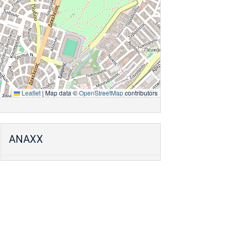
Leaflet
|
Map data ©
OpenStreetMap
contributors
ANAXX