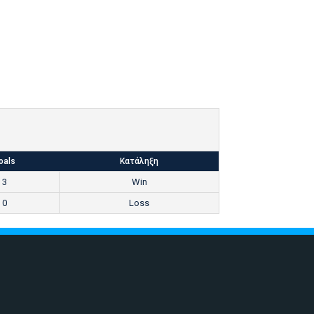
oals
Κατάληξη
3
Win
0
Loss