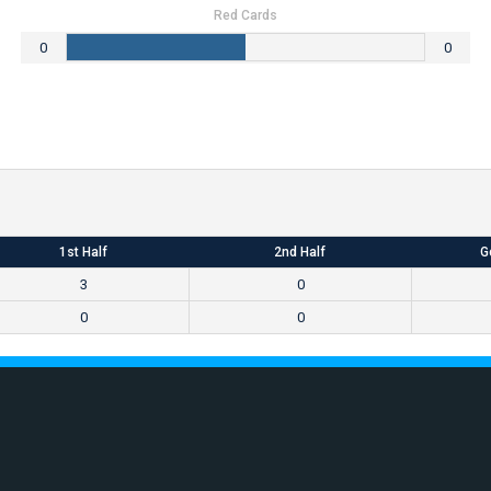
Red Cards
0
0
1st Half
2nd Half
G
3
0
0
0