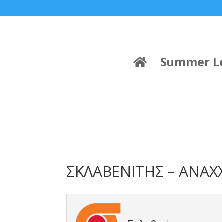
21:00
22:00
7 Ιούλ
1 Ιούλ
Summer League
Summer League
Dialectica
3
Coral
13
Coral
5
Σωματείο ΣΟΛ
0
Summer L
ΣΚΛΑΒΕΝΙΤΗΣ – ΑΝΑΧΧ