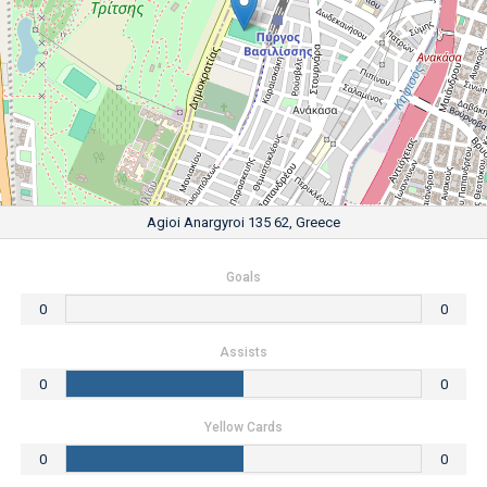
Agioi Anargyroi 135 62, Greece
Goals
0
0
Assists
0
0
Yellow Cards
0
0