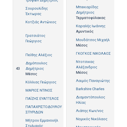
Τρύφων Δημήτριος
Μπεκιαρίδης
Σουρουλίδης
Δημήτριος
Έκτωρας
Τερματοφύλακας
Κοτζιάς Αντώνιος
Καραλής Ιωάννης
Αμυντικός
28'
Γρατσιάτος
17',
Μουδάτσος Μιχαήλ
Γεώργιος
26',
Μέσος
67'
ΓΚΟΓΚΟΣ ΝΙΚΟΛΑΟΣ
Πείθης Αλέξιος
Ντοτσικας
Δημόπουλος
Αλέξανδρος
43
Δημήτριος
Μέσος
Μέσος
Λαιμός Παναγιώτης
Κόλλιας Γεώργιος
Barkshire Charles
ΜΑΡΙΟΣ ΝΤΙΝΟΣ
Διαμαντόπουλος
ΠΑΪΖΗΣ ΕΥΑΓΓΕΛΟΣ
Ηλίας
ΠΑΠΑΧΡΙΣΤΟΔΟΥΛΟΥ
Λιάπης Κων/νος
ΣΠΥΡΙΔΩΝ
Νομικός Νικόλαος
Μήτρου Εμμανουήλ
Στυλιανός