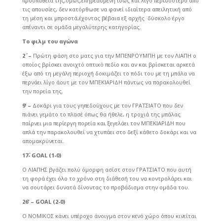
προσπάθειά της,όμως,επηρεασμένη ίσως και λίγο περισσότερο από
τις απουσίες, δεν κατόρθωσε να φανεί ιδιαίτερα απειλητική από
τη μέση και μπροστά,έχοντας βέβαια εξ αρχής δύσκολο έργο
απέναντι σε ομάδα μεγαλύτερης κατηγορίας.
Το φιλμ του αγώνα
2΄ –
Πρώτη φάση στο ματς για την ΜΠΕΝΡΟΥΜΠΗ με τον ΛΙΑΠΗ ο
οποίος βρίσκει ανοιχτό οπτικό πεδίο και αν και βρίσκεται αρκετά
έξω από τη μεγάλη περιοχή δοκιμάζει το πόδι του με τη μπάλα να
περνάει λίγο άουτ με τον ΜΠΕΚΙΑΡΙΔΗ πάντως να παρακολουθεί
την πορεία της.
9’ –
Δοκάρι για τους γηπεδούχους με τον ΓΡΑΤΣΙΑΤΟ που δεν
πιάνει γεμάτο το πλασέ όπως θα ήθελε, η τροχιά της μπάλας
παίρνει μια περίεργη πορεία και ξεγελάει τον ΜΠΕΚΙΑΡΙΔΗ που
απλά την παρακολουθεί να χτυπάει στο δεξί κάθετο δοκάρι και να
απομακρύνεται.
17΄-
GOAL (1-0)
Ο ΛΙΑΠΗΣ βγάζει πολύ όμορφη ασίστ στον ΓΡΑΤΣΙΑΤΟ που αυτή
τη φορά έχει όλο το χρόνο στη διάθεσή του να κοντρολάρει και
να σουτάρει δυνατά δίνοντας το προβάδισμα στην ομάδα του.
26’ –
GOAL (2-0)
Ο ΝΟΜΙΚΟΣ κάνει υπέροχο άνοιγμα στον κενό χώρο όπου κινείται