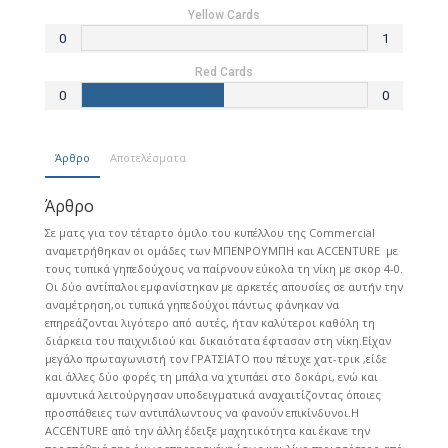
Yellow Cards
0
1
Red Cards
0
0
Άρθρο
Αποτελέσματα
Άρθρο
Σε ματς για τον τέταρτο όμιλο του κυπέλλου της Commercial
αναμετρήθηκαν οι ομάδες των ΜΠΕΝΡΟΥΜΠΗ και ACCENTURE με
τους τυπικά γηπεδούχους να παίρνουν εύκολα τη νίκη με σκορ 4-0.
Οι δύο αντίπαλοι εμφανίστηκαν με αρκετές απουσίες σε αυτήν την
αναμέτρηση,οι τυπικά γηπεδούχοι πάντως φάνηκαν να
επηρεάζονται λιγότερο από αυτές, ήταν καλύτεροι καθόλη τη
διάρκεια του παιχνιδιού και δικαιότατα έφτασαν στη νίκη.Είχαν
μεγάλο πρωταγωνιστή τον ΓΡΑΤΣΙΑΤΟ που πέτυχε χατ-τρικ ,είδε
και άλλες δύο φορές τη μπάλα να χτυπάει στο δοκάρι, ενώ και
αμυντικά λειτούργησαν υποδειγματικά αναχαιτίζοντας όποιες
προσπάθειες των αντιπάλωντους να φανούν επικίνδυνοι.Η
ACCENTURE από την άλλη έδειξε μαχητικότητα και έκανε την