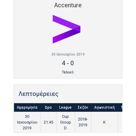
Accenture
30 Ιανουαρίου 2019
4
-
0
Τελικό
Λεπτομέρειες
Ημερομηνία
Ώρα
League
Σεζόν
Αγωνιστική
Τελικό
30
Cup
2018-
Ιανουαρίου
21:45
Group
K
90'
2019
2019
D