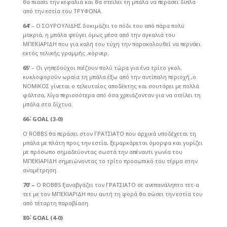
θα πιάσει την κεφαλιά και θα στείλει τη μπάλα να περάσει δίπλα
από την εστία του ΤΡΥΦΩΝΑ.
64’
– O ΣΟΥΡΟΥΛΙΔΗΣ δοκιμάζει το πόδι του από πάρα πολύ
μακριά, η μπάλα φεύγει όμως μέσα από την αγκαλιά του
ΜΠΕΚΙΑΡΙΔΗ που για καλή του τύχη την παρακολουθεί να περνάει
εκτός τελικής γραμμής ,κόρνερ.
65’
– Οι γηπεδούχοι πιέζουν πολύ τώρα για ένα τρίτο γκολ,
κυκλοφορούν ωραία τη μπάλα έξω από την αντίπαλη περιοχή ,ο
ΝΟΜΙΚΟΣ γίνεται ο τελευταίος αποδέκτης και σουτάρει με πολλά
φάλτσα, λίγα περισσότερα από όσα χρειάζονταν για να στείλει τη
μπάλα στα δίχτυα.
66΄-
GOAL (3-0)
Ο ROBBS θα περάσει στον ΓΡΑΤΣΙΑΤΟ που αρχικά υποδέχεται τη
μπάλα με πλάτη προς την εστία, ξεμαρκάρεται όμορφα και γυρίζει
με πρόσωπο σημαδεύοντας σωστά την απέναντι γωνία του
ΜΠΕΚΙΑΡΙΔΗ σημειώνοντας το τρίτο προσωπικό του τέρμα στην
αναμέτρηση.
70’ –
Ο ROBBS ξαναβγάζει τον ΓΡΑΤΣΙΑΤΟ σε ανεπανάληπτο τετ-α
τετ με τον ΜΠΕΚΙΑΡΙΔΗ που αυτή τη φορά θα σώσει την εστία του
από τέταρτη παραβίαση.
80΄-
GOAL (4-0)