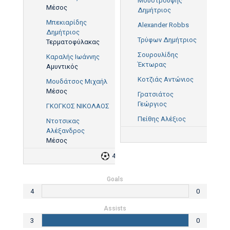
Μουστρουφής
Μέσος
Δημήτριος
Μπεκιαρίδης
Alexander Robbs
Δημήτριος
Τρύφων Δημήτριος
Τερματοφύλακας
Σουρουλίδης
Καραλής Ιωάννης
Έκτωρας
Αμυντικός
Κοτζιάς Αντώνιος
Μουδάτσος Μιχαήλ
Μέσος
Γρατσιάτος
Γεώργιος
ΓΚΟΓΚΟΣ ΝΙΚΟΛΑΟΣ
Πείθης Αλέξιος
Ντοτσικας
Αλέξανδρος
1
Μέσος
4
3
Goals
4
0
Assists
3
0