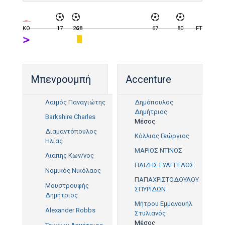
KO
17
26
28
67
80
FT
Μπενρουμπή
Accenture
Λαιμός Παναγιώτης
Δημόπουλος
Δημήτριος
Barkshire Charles
Μέσος
Διαμαντόπουλος
Κόλλιας Γεώργιος
Ηλίας
ΜΑΡΙΟΣ ΝΤΙΝΟΣ
Λιάπης Κων/νος
ΠΑΪΖΗΣ ΕΥΑΓΓΕΛΟΣ
Νομικός Νικόλαος
ΠΑΠΑΧΡΙΣΤΟΔΟΥΛΟΥ
Μουστρουφής
ΣΠΥΡΙΔΩΝ
Δημήτριος
80'
Μήτρου Εμμανουήλ
Alexander Robbs
Στυλιανός
Μέσος