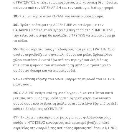
ο ΓΡΑΤΣΙΑΤΟΣ, ο τελευταίος ερχόμενος από κανονική θέση βγαίνει
απέναντι από τον ΜΠΕΚΙΑΡΙΔΗ και τον νικάει για δεύτερη φορά.
28’-
Κίτρινη κάρτα στον ΚΑΡΑΛΗ για δυνατό μαρκάρισμα.
36
–
Πρώτη απόπειρα της ACCENTURE να απειλήσει με τον
ΠΑΠΑΧΡΙΣΤΟΔΟΥΛΟΥ να βγάζει έξυπνη πάσα στο ΔΗΜΟΠΟΥΛΟ ,
την τελευταία στιγμή θα προλάβει ο ΤΡΥΦΩΝ να απομακρύνει με
τα πόδια.
55’-
Νέο δοκάρι για τους γηπεδούχους πάλι με τον ΓΡΑΤΣΙΑΤΟ, ο
οποίος αιφνιδιάζει την αντίπαλη άμυνα και μόλις βρίσκει λίγο
χώρο σουτάρει δυνατά έξω από την περιοχή και δεξιά όπως
επιτίθεται η ομάδα του στέλνοντας τη μπάλα να τραντάξει το
οριζόντιο δοκάρι και να απομακρυνθεί.
57’
– Εκτέλεση κόρνερ του ΛΙΑΠΗ ,καρφωτή κεφαλιά του ΚΟΤΖΙΑ
μόλις άουτ.
60΄-
Ο ΛΙΑΠΗΣ φεύγει από τη μεσαία γραμμή και επιτίθεται κατά
μέτωπο, στο ύψος της μεγάλης περιοχής επιχειρεί ένα δυνατό
συρτό σουτ που στέλνει τη μπάλα να περάσει λίγο έξω από το δεξί
κάθετο δοκάρι της ACCENTURE.
61’-
H καλύτερη ευκαιρία στο ματς για τους φιλοξενούμενους
καθώς ο ΝΤΟΤΣΙΚΑΣ κινούμενος από αριστερά βγάζει μπαλιά
ακριβείας στην καρδιά της αντίπαλης άμυνας εκεί όπου ο ΝΤΙΝΟΣ