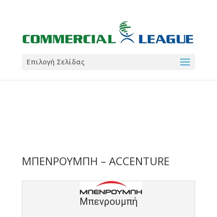
21:00
22:00
7 Ιούλ
1 Ιούλ
Summer League
Summer League
Dialectica
3
Coral
13
Coral
5
Σωματείο ΣΟΛ
0
Επιλογή Σελίδας
ΜΠΕΝΡΟΥΜΠΗ – ACCENTURE
Μπενρουμπή